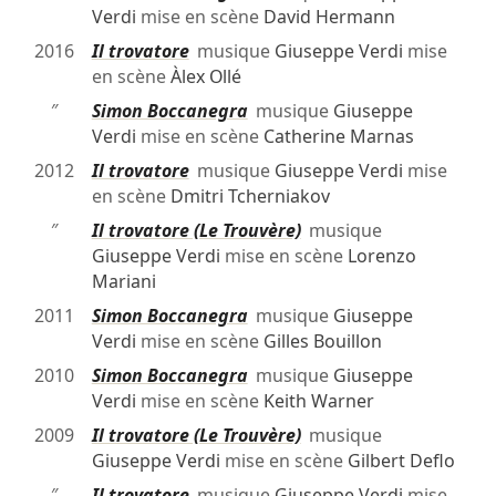
Verdi
mise en scène
David Hermann
2016
Il trovatore
musique
Giuseppe Verdi
mise
en scène
Àlex Ollé
″
Simon Boccanegra
musique
Giuseppe
Verdi
mise en scène
Catherine Marnas
2012
Il trovatore
musique
Giuseppe Verdi
mise
en scène
Dmitri Tcherniakov
″
Il trovatore (Le Trouvère)
musique
Giuseppe Verdi
mise en scène
Lorenzo
Mariani
2011
Simon Boccanegra
musique
Giuseppe
Verdi
mise en scène
Gilles Bouillon
2010
Simon Boccanegra
musique
Giuseppe
Verdi
mise en scène
Keith Warner
2009
Il trovatore (Le Trouvère)
musique
Giuseppe Verdi
mise en scène
Gilbert Deflo
″
Il trovatore
musique
Giuseppe Verdi
mise