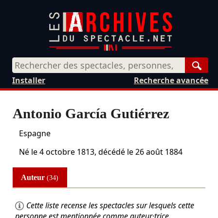
Rech
Installer
Recherche avancée
Antonio García Gutiérrez
Espagne
Né le
4 octobre 1813
, décédé le
26 août 1884
Auteur
(34)
Cette liste recense les spectacles sur lesquels cette
personne est mentionnée comme auteur·trice.