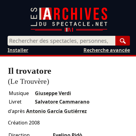
Rech
Installer
Recherche avancée
Il trovatore
(Le Trouvère)
Musique
Giuseppe Verdi
Livret
Salvatore Cammarano
d'après
Antonio García Gutiérrez
Création 2008
Direction
Evelino Pidò