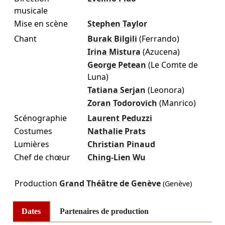
musicale
Mise en scène
Stephen Taylor
Chant
Burak Bilgili
(Ferrando)
Irina Mistura
(Azucena)
George Petean
(Le Comte de
Luna)
Tatiana Serjan
(Leonora)
Zoran Todorovich
(Manrico)
Scénographie
Laurent Peduzzi
Costumes
Nathalie Prats
Lumières
Christian Pinaud
Chef de chœur
Ching-Lien Wu
Production
Grand Théâtre de Genève
(Genève)
Dates
Partenaires de production