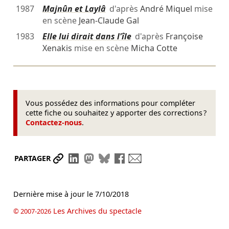
1987
Majnûn et Laylâ
d'après
André Miquel
mise
en scène
Jean-Claude Gal
1983
Elle lui dirait dans l'île
d'après
Françoise
Xenakis
mise en scène
Micha Cotte
Vous possédez des informations pour compléter
cette fiche ou souhaitez y apporter des corrections ?
Contactez-nous
.
Partager le lien
Partager sur LinkedIn
Partager sur Mastodon
Partager sur Bluesky
Partager sur Facebook
Envoyer par mail
PARTAGER
Dernière mise à jour le
7/10/2018
Les Archives du spectacle
© 2007-2026