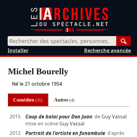
Rech
Installer
Recherche avancée
Michel Bourelly
Né le
21 octobre 1954
Comédien
Autres
(11)
(4)
2015
Coup de balai pour Don Juan
de
Guy Vassal
mise en scène
Guy Vassal
2012
Portrait de l'artiste en funambule
d'après