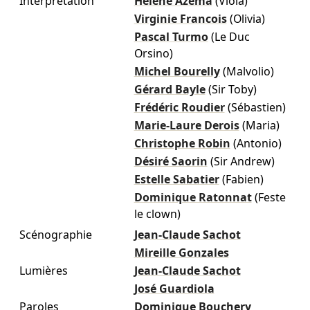
Interprétation
Hélène Azéma
(Viola)
Virginie Francois
(Olivia)
Pascal Turmo
(Le Duc
Orsino)
Michel Bourelly
(Malvolio)
Gérard Bayle
(Sir Toby)
Frédéric Roudier
(Sébastien)
Marie-Laure Derois
(Maria)
Christophe Robin
(Antonio)
Désiré Saorin
(Sir Andrew)
Estelle Sabatier
(Fabien)
Dominique Ratonnat
(Feste
le clown)
Scénographie
Jean-Claude Sachot
Mireille Gonzales
Lumières
Jean-Claude Sachot
José Guardiola
Paroles
Dominique Bouchery