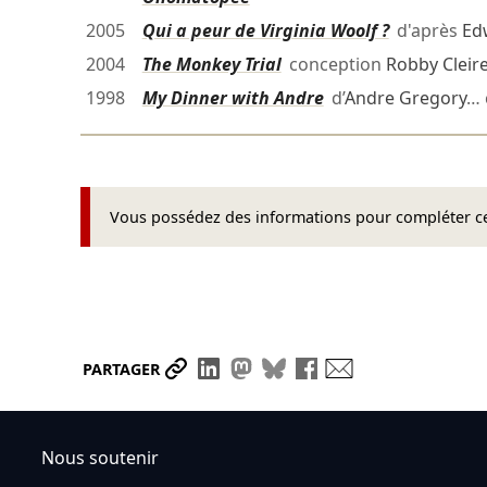
2005
Qui a peur de Virginia Woolf ?
d'après
Ed
2004
The Monkey Trial
conception
Robby Cleir
1998
My Dinner with Andre
d’
Andre Gregory
… 
Vous possédez des informations pour compléter cet
Partager le lien
Partager sur LinkedIn
Partager sur Mastodon
Partager sur Bluesky
Partager sur Face
Envoyer par ma
PARTAGER
Nous soutenir