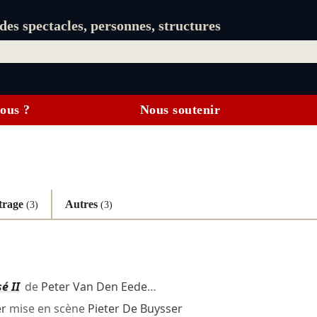
es spectacles, personnes, structures
ous ?
Nous soutenir
itrage
Autres
(3)
(3)
é II
de
Peter Van Den Eede
…
er
mise en scène
Pieter De Buysser