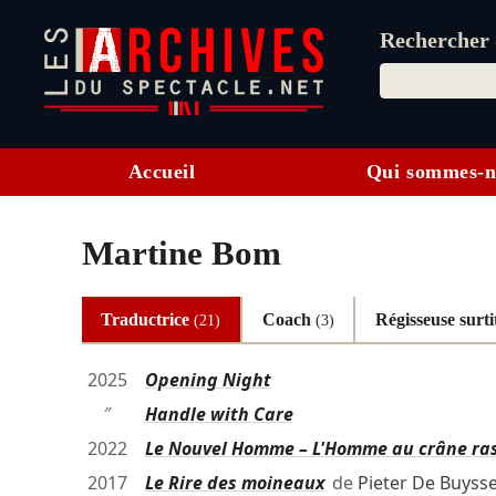
Rechercher d
Accueil
Qui sommes-n
Martine Bom
Traductrice
Coach
Régisseuse surt
(21)
(3)
2025
Opening Night
″
Handle with Care
2022
Le Nouvel Homme – L'Homme au crâne ras
2017
Le Rire des moineaux
de
Pieter De Buyss