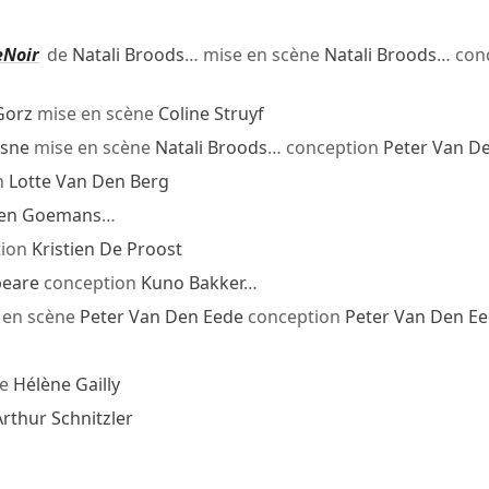
eNoir
de
Natali Broods
… mise en scène
Natali Broods
… con
Gorz
mise en scène
Coline Struyf
isne
mise en scène
Natali Broods
… conception
Peter Van D
n
Lotte Van Den Berg
len Goemans
…
tion
Kristien De Proost
peare
conception
Kuno Bakker
…
 en scène
Peter Van Den Eede
conception
Peter Van Den E
ne
Hélène Gailly
Arthur Schnitzler