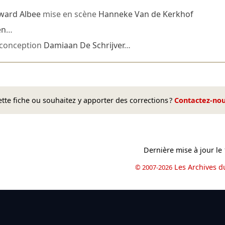
ward Albee
mise en scène
Hanneke Van de Kerkhof
en
…
conception
Damiaan De Schrijver
…
te fiche ou souhaitez y apporter des corrections ?
Contactez-no
Dernière mise à jour le
Les Archives d
© 2007-2026
book
il