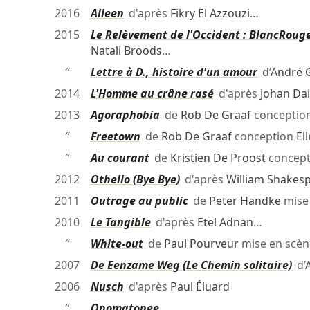
2016
Alleen
d'après
Fikry El Azzouzi
…
2015
Le Relèvement de l'Occident : BlancRoug
Natali Broods
…
″
Lettre à D., histoire d'un amour
d’
André 
2014
L'Homme au crâne rasé
d'après
Johan Da
2013
Agoraphobia
de
Rob De Graaf
conceptio
″
Freetown
de
Rob De Graaf
conception
El
″
Au courant
de
Kristien De Proost
concep
2012
Othello (Bye Bye)
d'après
William Shakes
2011
Outrage au public
de
Peter Handke
mise
2010
Le Tangible
d'après
Etel Adnan
…
″
White-out
de
Paul Pourveur
mise en scè
2007
De Eenzame Weg (Le Chemin solitaire)
d’
2006
Nusch
d'après
Paul Éluard
″
Onomatopee