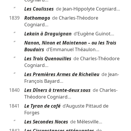
″
Les Coulisses
de
Jean-Hippolyte Cogniard
…
1839
Rothomago
de
Charles-Théodore
Cogniard
…
″
Lekain à Draguignan
d’
Eugène Guinot
…
″
Nanon, Ninon et Maintenon – ou les Trois
Boudoirs
d’
Emmanuel Théaulon
…
″
Les Trois Quenouilles
de
Charles-Théodore
Cogniard
…
″
Les Premières Armes de Richelieu
de
Jean-
François Bayard
…
1840
Les Dîners à trente-deux sous
de
Charles-
Théodore Cogniard
…
1841
Le Tyran de café
d’
Auguste Pittaud de
Forges
″
Les Secondes Noces
de
Mélesville
…
1842
Les Circonstances atténuantes
de