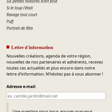
Six petites histoires d'Art Brut
Si le loup l'était
Ravage tout court
Puff
Portrait de Rita
Lettre d'information
Nouvelles créations, agenda de votre région,
nouvelles de nos partenaires et adhérents, recevez
toutes ces actualités et plus encore dans notre
lettre d’information. N’hésitez pas à vous abonner !
Adresse e-mail
Ne pas remplir
Une question pour nous assurer que vous