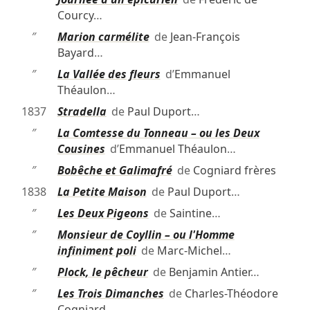
Courcy
…
″
Marion carmélite
de
Jean-François
Bayard
…
″
La Vallée des fleurs
d’
Emmanuel
Théaulon
…
1837
Stradella
de
Paul Duport
…
″
La Comtesse du Tonneau – ou les Deux
Cousines
d’
Emmanuel Théaulon
…
″
Bobêche et Galimafré
de
Cogniard frères
1838
La Petite Maison
de
Paul Duport
…
″
Les Deux Pigeons
de
Saintine
…
″
Monsieur de Coyllin – ou l'Homme
infiniment poli
de
Marc-Michel
…
″
Plock, le pêcheur
de
Benjamin Antier
…
″
Les Trois Dimanches
de
Charles-Théodore
Cogniard
…