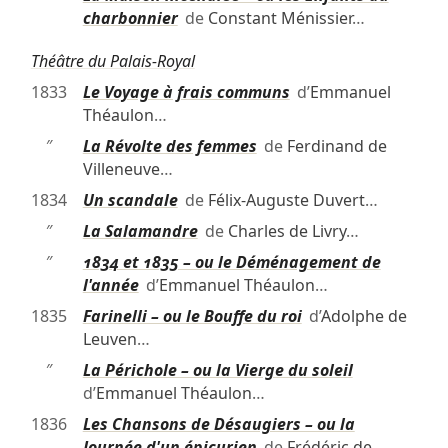
charbonnier
de
Constant Ménissier
…
Théâtre du Palais-Royal
1833
Le Voyage à frais communs
d’
Emmanuel
Théaulon
…
″
La Révolte des femmes
de
Ferdinand de
Villeneuve
…
1834
Un scandale
de
Félix-Auguste Duvert
…
″
La Salamandre
de
Charles de Livry
…
″
1834 et 1835 – ou le Déménagement de
l'année
d’
Emmanuel Théaulon
…
1835
Farinelli – ou le Bouffe du roi
d’
Adolphe de
Leuven
…
″
La Périchole – ou la Vierge du soleil
d’
Emmanuel Théaulon
…
1836
Les Chansons de Désaugiers – ou la
Journée d'un épicurien
de
Frédéric de