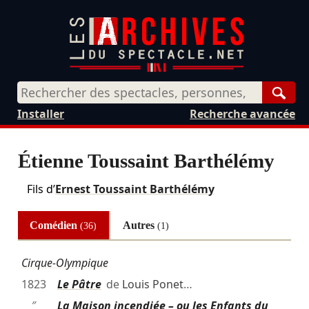
Rech
Installer
Recherche avancée
Étienne Toussaint Barthélémy
Fils d’
Ernest Toussaint Barthélémy
Comédien
Autres
(36)
(1)
Cirque-Olympique
1823
Le Pâtre
de
Louis Ponet
…
″
La Maison incendiée – ou les Enfants du