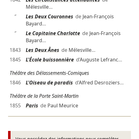
Mélesville
…
″
Les Deux Couronnes
de
Jean-François
Bayard
…
″
Le Capitaine Charlotte
de
Jean-François
Bayard
…
1843
Les Deux Ânes
de
Mélesville
…
1845
L'École buissonnière
d’
Auguste Lefranc
…
Théâtre des Délassements-Comiques
1846
L'Oiseau de paradis
d’
Alfred Desroziers
…
Théâtre de la Porte Saint-Martin
1855
Paris
de
Paul Meurice
Vous possédez des informations pour compléter