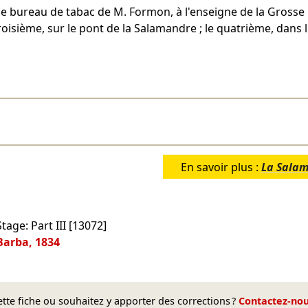
 le bureau de tabac de M. Formon, à l'enseigne de la Grosse
troisième, sur le pont de la Salamandre ; le quatrième, dans l
En savoir plus :
La Sala
age: Part III [13072]
 Barba, 1834
1
te fiche ou souhaitez y apporter des corrections ?
Contactez-no