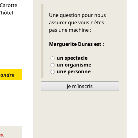
 Carotte
'hôtel
Ne pas remplir
Une question pour nous
assurer que vous n’êtes
pas une machine :
Marguerite Duras est :
un spectacle
un organisme
une personne
mandre
Je m’inscris
us
.