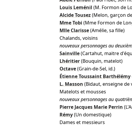
Louis Leménil
(M. Formon de Lo
Alcide Tousez
(Melon, garçon d
Mme Tobi
(Mme Formon de Lon
Mlle Clarisse
(Amélie, sa fille)
Chalands, voisins
nouveaux personnages au deuxièm
Sainville
(Cartahut, maitre d'éq
Lhéritier
(Bouquin, matelot)
Octave
(Grain-de-Sel, id.)
Étienne Toussaint Barthélémy
L. Masson
(Bidaut, enseigne de 
Matelots et mousses
nouveaux personnages au quatriè
Pierre Jacques Marie Perrin
(L'
Rémy
(Un domestique)
Dames et messieurs