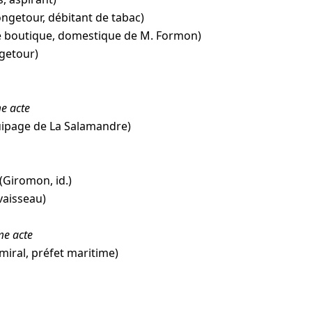
ngetour, débitant de tabac)
e boutique, domestique de M. Formon)
getour)
e acte
uipage de La Salamandre)
(Giromon, id.)
vaisseau)
me acte
Amiral, préfet maritime)