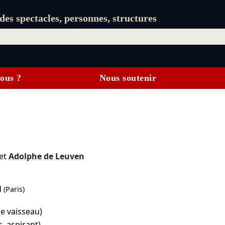
es spectacles, personnes, structures
ous ?
Nous soutenir
et
Adolphe de Leuven
l
(Paris)
de vaisseau)
s, aspirant)