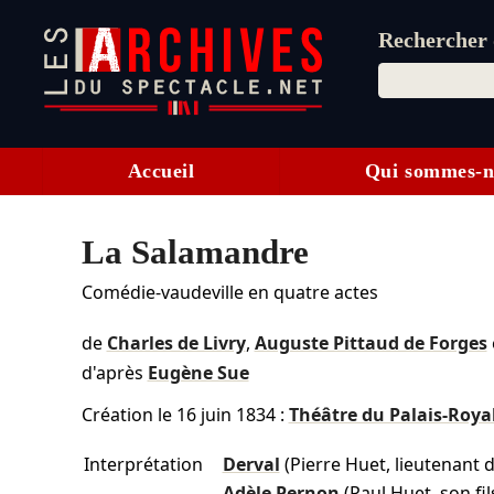
Rechercher d
Accueil
Qui sommes-n
La Salamandre
Comédie-vaudeville en quatre actes
de
Charles de Livry
,
Auguste Pittaud de Forges
d'après
Eugène Sue
Création le
16 juin 1834
:
Théâtre du Palais-Roya
Interprétation
Derval
(Pierre Huet, lieutenant 
Adèle Pernon
(Paul Huet, son fil