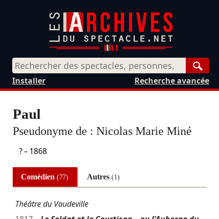
Rech
Installer
Recherche avancée
Paul
Pseudonyme de :
Nicolas Marie Miné
? –
1868
Comédien
Autres
(77)
(1)
Théâtre du Vaudeville
1817
Le Soldat et le Courtisan – ou l'Auberge du