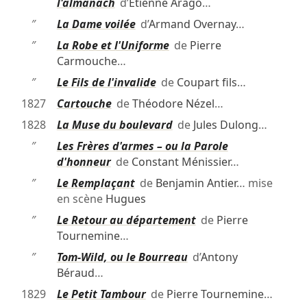
l'almanach
d’
Étienne Arago
…
″
La Dame voilée
d’
Armand Overnay
…
″
La Robe et l'Uniforme
de
Pierre
Carmouche
…
″
Le Fils de l'invalide
de
Coupart fils
…
1827
Cartouche
de
Théodore Nézel
…
1828
La Muse du boulevard
de
Jules Dulong
…
″
Les Frères d'armes – ou la Parole
d'honneur
de
Constant Ménissier
…
″
Le Remplaçant
de
Benjamin Antier
… mise
en scène
Hugues
″
Le Retour au département
de
Pierre
Tournemine
…
″
Tom-Wild, ou le Bourreau
d’
Antony
Béraud
…
1829
Le Petit Tambour
de
Pierre Tournemine
…