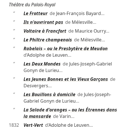
Théâtre du Palais-Royal
″
Le Frotteur
de
Jean-François Bayard
…
″
Ils n'ouvriront pas
de
Mélesville
…
″
Voltaire à Francfort
de
Maurice Ourry
…
″
Le Philtre champenois
de
Mélesville
…
″
Rabelais – ou le Presbytère de Meudon
d’
Adolphe de Leuven
…
″
Les Deux Mondes
de
Jules-Joseph-Gabriel
Gonyn de Lurieu
…
″
Les Jeunes Bonnes et les Vieux Garçons
de
Desvergers
…
″
Les Bouillons à domicile
de
Jules-Joseph-
Gabriel Gonyn de Lurieu
…
″
La Salade d'oranges – ou les Étrennes dans
la mansarde
de
Varin
…
1832
Vert-Vert
d’
Adolphe de Leuven
…