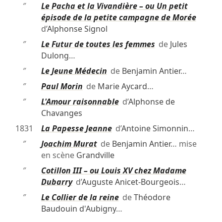
″
Le Pacha et la Vivandière – ou Un petit
épisode de la petite campagne de Morée
d’
Alphonse Signol
″
Le Futur de toutes les femmes
de
Jules
Dulong
…
″
Le Jeune Médecin
de
Benjamin Antier
…
″
Paul Morin
de
Marie Aycard
…
″
L'Amour raisonnable
d’
Alphonse de
Chavanges
1831
La Papesse Jeanne
d’
Antoine Simonnin
…
″
Joachim Murat
de
Benjamin Antier
… mise
en scène
Grandville
″
Cotillon III – ou Louis XV chez Madame
Dubarry
d’
Auguste Anicet-Bourgeois
…
″
Le Collier de la reine
de
Théodore
Baudouin d'Aubigny
…