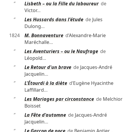
″
Lisbeth – ou la Fille du laboureur
de
Victor
…
″
Les Hussards dans l'étude
de
Jules
Dulong
…
1824
M. Bonnaventure
d’
Alexandre-Marie
Maréchalle
…
″
Les Aventuriers – ou le Naufrage
de
Léopold
…
″
Le Retour d'un brave
de
Jacques-André
Jacquelin
…
″
L'Étourdi à la diète
d’
Eugène Hyacinthe
Laffillard
…
″
Les Mariages par circonstance
de
Melchior
Boisset
″
La Fête d'automne
de
Jacques-André
Jacquelin
…
″
Le Garçon de noce
de
Benjamin Antier
…