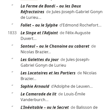
″
La Ferme de Bondi – ou les Deux
Réfractaires
de
Jules-Joseph-Gabriel Gonyn
de Lurieu
…
″
Follet – ou le Sylphe
d’
Edmond Rochefort
…
1833
Le Singe et l'Adjoint
de
Félix-Auguste
Duvert
…
″
Santeul – ou le Chanoine au cabaret
de
Nicolas Brazier
…
″
Les Galettes du jour
de
Jules-Joseph-
Gabriel Gonyn de Lurieu
″
Les Locataires et les Portiers
de
Nicolas
Brazier
…
″
Sophie Arnould
d’
Adolphe de Leuven
…
″
Le Camarade de lit
de
Louis-Émile
Vanderburch
…
″
L'Inévitable – ou le Secret
de
Balisson de