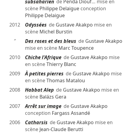
subsaharien
de
Penda Diouf
… mise en
scène
Philippe Delaigue
conception
Philippe Delaigue
2012
Odyssées
de
Gustave Akakpo
mise en
scène
Michel Burstin
″
Des roses et des bleus
de
Gustave Akakpo
mise en scène
Marc Toupence
2010
Chiche l'Afrique
de
Gustave Akakpo
mise
en scène
Thierry Blanc
2009
À petites pierres
de
Gustave Akakpo
mise
en scène
Thomas Matalou
2008
Habbat Alep
de
Gustave Akakpo
mise en
scène
Balázs Gera
2007
Arrêt sur image
de
Gustave Akakpo
conception
Fargass Assandé
2006
Catharsis
de
Gustave Akakpo
mise en
scène
Jean-Claude Berutti