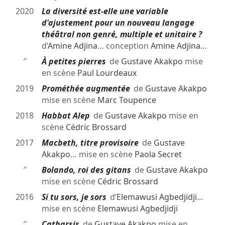
2020
La diversité est-elle une variable
d'ajustement pour un nouveau langage
théâtral non genré, multiple et unitaire ?
d’
Amine Adjina
… conception
Amine Adjina
…
″
À petites pierres
de
Gustave Akakpo
mise
en scène
Paul Lourdeaux
2019
Prométhée augmentée
de
Gustave Akakpo
mise en scène
Marc Toupence
2018
Habbat Alep
de
Gustave Akakpo
mise en
scène
Cédric Brossard
2017
Macbeth, titre provisoire
de
Gustave
Akakpo
… mise en scène
Paola Secret
″
Bolando, roi des gitans
de
Gustave Akakpo
mise en scène
Cédric Brossard
2016
Si tu sors, je sors
d’
Elemawusi Agbedjidji
…
mise en scène
Elemawusi Agbedjidji
″
Catharsis
de
Gustave Akakpo
mise en