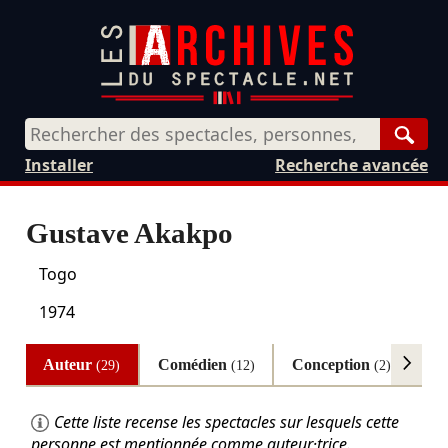
Rech
Installer
Recherche avancée
Gustave Akakpo
Togo
1974
Auteur
Comédien
Conception
Au
(29)
(12)
(2)
Cette liste recense les spectacles sur lesquels cette
personne est mentionnée comme auteur·trice.