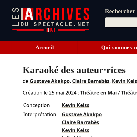
Rechercher d
Accueil
Qui sommes-n
Karaoké des auteur·rices
de
Gustave Akakpo
,
Claire Barrabès
,
Kevin Keis
Création le
25 mai 2024
:
Théâtre en Mai
/
Théâtr
Conception
Kevin Keiss
Interprétation
Gustave Akakpo
Claire Barrabès
Kevin Keiss