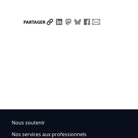
Partager le lien
Partager sur LinkedIn
Partager sur Mastodon
Partager sur Bluesky
Partager sur Face
Envoyer par ma
PARTAGER
Nous soutenir
Nos services aux professionnels