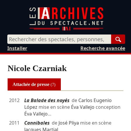
Rech
Installer
Recherche avancée
Nicole Czarniak
Attachée de presse
(7)
2012
La Balade des noyés
de
Carlos Eugenio
López
mise en scène
Éva Vallejo
conception
Éva Vallejo
…
2011
Cannibales
de
José Pliya
mise en scène
Jacques Martial