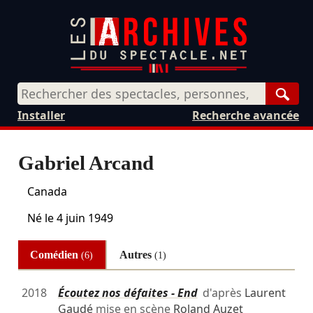
Rech
Installer
Recherche avancée
Gabriel Arcand
Canada
Né le
4 juin 1949
Comédien
Autres
(6)
(1)
2018
Écoutez nos défaites - End
d'après
Laurent
Gaudé
mise en scène
Roland Auzet