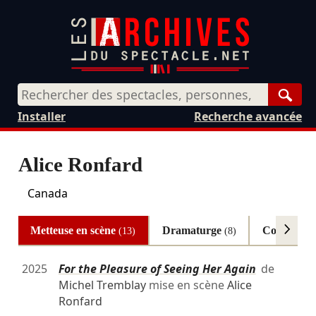
Rech
Installer
Recherche avancée
Alice Ronfard
Canada
Metteuse en scène
Dramaturge
Collaboratr
(13)
(8)
2025
For the Pleasure of Seeing Her Again
de
Michel Tremblay
mise en scène
Alice
Ronfard