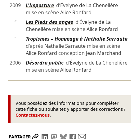
2009
L'Imposture
d’
Évelyne de La Chenelière
mise en scène
Alice Ronfard
″
Les Pieds des anges
d’
Évelyne de La
Chenelière
mise en scène
Alice Ronfard
″
Tropismes – Hommage à Nathalie Sarraute
d'après
Nathalie Sarraute
mise en scène
Alice Ronfard
conception
Jean Marchand
2006
Désordre public
d’
Évelyne de La Chenelière
mise en scène
Alice Ronfard
Vous possédez des informations pour compléter
cette fiche ou souhaitez y apporter des corrections ?
Contactez-nous
.
Partager le lien
Partager sur LinkedIn
Partager sur Mastodon
Partager sur Bluesky
Partager sur Facebook
Envoyer par mail
PARTAGER