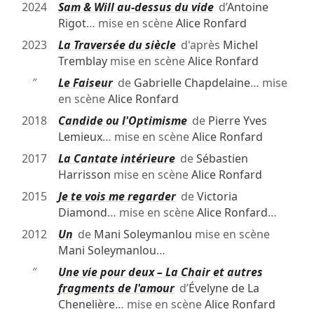
2024
Sam & Will au-dessus du vide
d’
Antoine
Rigot
… mise en scène
Alice Ronfard
2023
La Traversée du siècle
d'après
Michel
Tremblay
mise en scène
Alice Ronfard
″
Le Faiseur
de
Gabrielle Chapdelaine
… mise
en scène
Alice Ronfard
2018
Candide ou l'Optimisme
de
Pierre Yves
Lemieux
… mise en scène
Alice Ronfard
2017
La Cantate intérieure
de
Sébastien
Harrisson
mise en scène
Alice Ronfard
2015
Je te vois me regarder
de
Victoria
Diamond
… mise en scène
Alice Ronfard
…
2012
Un
de
Mani Soleymanlou
mise en scène
Mani Soleymanlou
…
″
Une vie pour deux – La Chair et autres
fragments de l'amour
d’
Évelyne de La
Chenelière
… mise en scène
Alice Ronfard