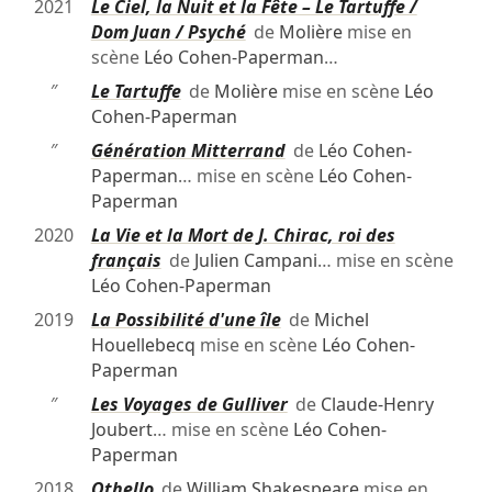
2021
Le Ciel, la Nuit et la Fête – Le Tartuffe /
Dom Juan / Psyché
de
Molière
mise en
scène
Léo Cohen-Paperman
…
″
Le Tartuffe
de
Molière
mise en scène
Léo
Cohen-Paperman
″
Génération Mitterrand
de
Léo Cohen-
Paperman
… mise en scène
Léo Cohen-
Paperman
2020
La Vie et la Mort de J. Chirac, roi des
français
de
Julien Campani
… mise en scène
Léo Cohen-Paperman
2019
La Possibilité d'une île
de
Michel
Houellebecq
mise en scène
Léo Cohen-
Paperman
″
Les Voyages de Gulliver
de
Claude-Henry
Joubert
… mise en scène
Léo Cohen-
Paperman
2018
Othello
de
William Shakespeare
mise en