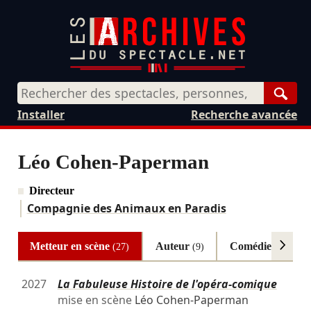
Rech
Installer
Recherche avancée
Léo Cohen-Paperman
Directeur
Compagnie des Animaux en Paradis
Metteur en scène
Auteur
Comédien
(27)
(9)
(9)
2027
La Fabuleuse Histoire de l'opéra-comique
mise en scène
Léo Cohen-Paperman