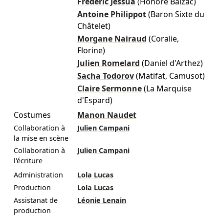
Frédéric Jessua
(Honoré Balzac)
Antoine Philippot
(Baron Sixte du
Châtelet)
Morgane Nairaud
(Coralie,
Florine)
Julien Romelard
(Daniel d'Arthez)
Sacha Todorov
(Matifat, Camusot)
Claire Sermonne
(La Marquise
d'Espard)
Costumes
Manon Naudet
Collaboration à
Julien Campani
la mise en scène
Collaboration à
Julien Campani
l'écriture
Administration
Lola Lucas
Production
Lola Lucas
Assistanat de
Léonie Lenain
production