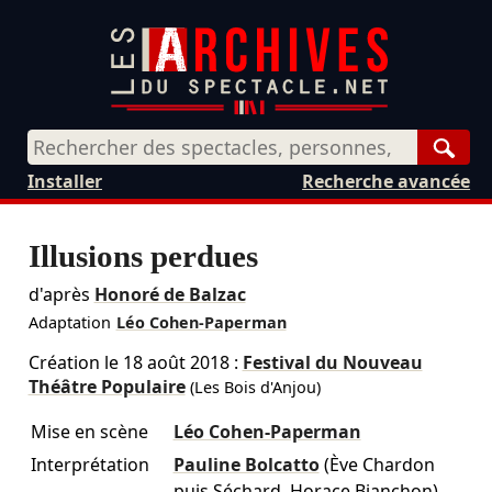
Rech
Installer
Recherche avancée
Illusions perdues
d'après
Honoré de Balzac
Adaptation
Léo Cohen-Paperman
Création le
18 août 2018
:
Festival du Nouveau
Théâtre Populaire
(Les Bois d'Anjou)
Mise en scène
Léo Cohen-Paperman
Interprétation
Pauline Bolcatto
(Ève Chardon
puis Séchard, Horace Bianchon)