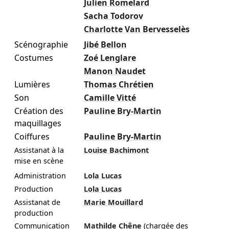
Julien Romelard
Sacha Todorov
Charlotte Van Bervesselès
Scénographie
Jibé Bellon
Costumes
Zoé Lenglare
Manon Naudet
Lumières
Thomas Chrétien
Son
Camille Vitté
Création des
Pauline Bry-Martin
maquillages
Coiffures
Pauline Bry-Martin
Assistanat à la
Louise Bachimont
mise en scène
Administration
Lola Lucas
Production
Lola Lucas
Assistanat de
Marie Mouillard
production
Communication
Mathilde Chêne
(chargée des