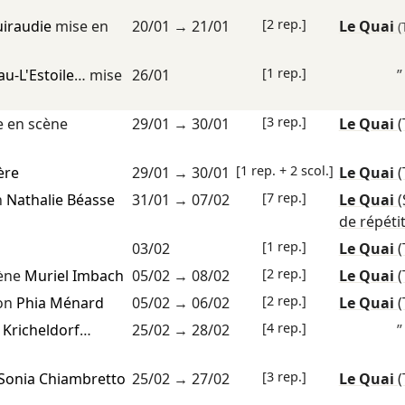
[2 rep.]
uiraudie
mise en
20/01
→
21/01
Le Quai
(
[1 rep.]
au-L'Estoile
… mise
26/01
”
[3 rep.]
 en scène
29/01
→
30/01
Le Quai
(
[1 rep. + 2 scol.]
ère
29/01
→
30/01
Le Quai
(
[7 rep.]
n
Nathalie Béasse
31/01
→
07/02
Le Quai
de répéti
[1 rep.]
03/02
Le Quai
(
[2 rep.]
cène
Muriel Imbach
05/02
→
08/02
Le Quai
(
[2 rep.]
on
Phia Ménard
05/02
→
06/02
Le Quai
(
[4 rep.]
Kricheldorf
…
25/02
→
28/02
”
[3 rep.]
Sonia Chiambretto
25/02
→
27/02
Le Quai
(