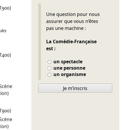
T900)
Ne pas remplir
Une question pour nous
assurer que vous n’êtes
pas une machine :
 des
La Comédie-Française
est :
T400)
un spectacle
une personne
un organisme
(Scène
Je m’inscris
tion)
T900)
(Scène
tion)