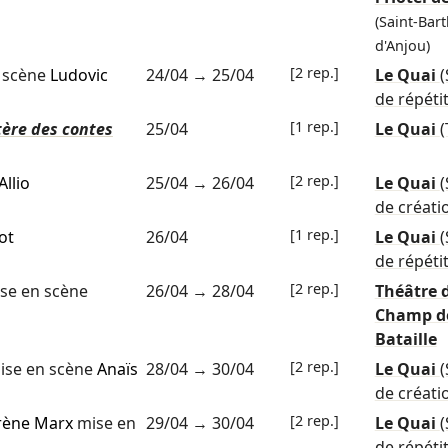
(Saint-Bar
d'Anjou)
[2 rep.]
 scène
Ludovic
24/04
→
25/04
Le Quai
de répéti
[1 rep.]
stère des contes
25/04
Le Quai
(
[2 rep.]
Allio
25/04
→
26/04
Le Quai
(
de créati
[1 rep.]
ot
26/04
Le Quai
de répéti
[2 rep.]
se en scène
26/04
→
28/04
Théâtre 
Champ d
Bataille
[2 rep.]
se en scène
Anaïs
28/04
→
30/04
Le Quai
(
de créati
[2 rep.]
rène Marx
mise en
29/04
→
30/04
Le Quai
de répéti