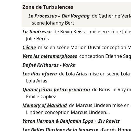
Zone de Turbulences
Le Processus – Der Vorgang
de
Catherine Ver
scène
Johanny Bert
La Tendresse
de
Kevin Keiss
… mise en scène
Juli
Julie Bérès
Cécile
mise en scène
Marion Duval
conception
M
Vers les métamorphoses
conception
Étienne Sag
Dafné Kritharas - Varka
Los días afuera
de
Lola Arias
mise en scène
Lola
Lola Arias
Quand j'étais petite je voterai
de
Boris Le Roy
mi
Émilie Capliez
Memory of Mankind
de
Marcus Lindeen
mise en
Lindeen
conception
Marcus Lindeen
…
Yaron Herman & Benjamin Epps + Ziv Ravitz
Les Belles Illusions de la jeunesse
d'après
Honor