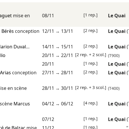
[1 rep.]
laguet
mise en
08/11
Le Quai
[2 rep.]
e Bérès
conception
12/11
→
13/11
Le Quai
(
[2 rep.]
arion Duval
…
14/11
→
15/11
Le Quai
(
[2 rep. + 2 scol.]
lio
20/11
→
22/11
(T900)
[1 rep.]
20/11
Le Quai
(
[2 rep.]
 Arias
conception
27/11
→
28/11
Le Quai
(
[2 rep. + 3 scol.]
se en scène
28/11
→
30/11
(T400)
[4 rep.]
 scène
Marcus
04/12
→
06/12
Le Quai
(
[1 rep.]
07/12
Le Quai
(
[1 rep.]
é de Balzac
mise
11/12
”