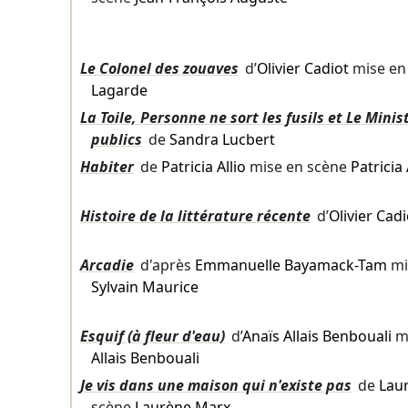
Le Colonel des zouaves
d’
Olivier Cadiot
mise en
Lagarde
La Toile, Personne ne sort les fusils et Le Mini
publics
de
Sandra Lucbert
Habiter
de
Patricia Allio
mise en scène
Patricia 
Histoire de la littérature récente
d’
Olivier Cadi
Arcadie
d'après
Emmanuelle Bayamack-Tam
mi
Sylvain Maurice
Esquif (à fleur d'eau)
d’
Anaïs Allais Benbouali
mi
Allais Benbouali
Je vis dans une maison qui n'existe pas
de
Lau
scène
Laurène Marx