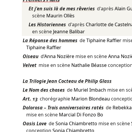
Et j'en suis là de mes rêveries
d'après
Alain G
scène
Maurin Ollès
Les Historiennes
d'après
Charlotte de Casteln
en scène
Jeanne Balibar
La Réponse des hommes
de
Tiphaine Raffier
mise
Tiphaine Raffier
Oiseau
d’
Anna Nozière
mise en scène
Anna Nozi
Velvet
mise en scène
Nathalie Béasse
conceptio
La Trilogie Jean Cocteau de Philip Glass
Le Nom des choses
de
Muriel Imbach
mise en s
Art. 13
chorégraphie
Marion Blondeau
concepti
Dolorosa – Trois anniversaires ratés
de
Rebekka 
mise en scène
Marcial Di Fonzo Bo
Oasis Love
de
Sonia Chiambretto
mise en scène
conception
Sonia Chiambretto