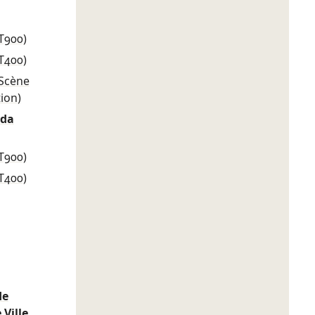
T900)
T400)
(Scène
tion)
ada
T900)
T400)
de
 Ville