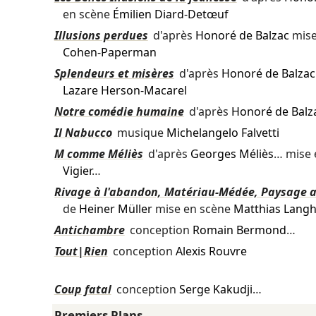
en scène
Émilien Diard-Detœuf
Illusions perdues
d'après
Honoré de Balzac
mise
Cohen-Paperman
Splendeurs et misères
d'après
Honoré de Balzac
Lazare Herson-Macarel
Notre comédie humaine
d'après
Honoré de Balz
Il Nabucco
musique
Michelangelo Falvetti
M comme Méliès
d'après
Georges Méliès
… mise 
Vigier
…
Rivage à l'abandon, Matériau-Médée, Paysage 
de
Heiner Müller
mise en scène
Matthias Langh
Antichambre
conception
Romain Bermond
…
Tout|Rien
conception
Alexis Rouvre
Coup fatal
conception
Serge Kakudji
…
Premiers Plans