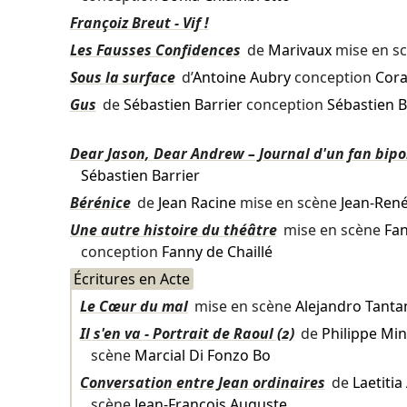
Françoiz Breut - Vif !
Les Fausses Confidences
de
Marivaux
mise en s
Sous la surface
d’
Antoine Aubry
conception
Cora
Gus
de
Sébastien Barrier
conception
Sébastien B
Dear Jason, Dear Andrew – Journal d'un fan bipo
Sébastien Barrier
Bérénice
de
Jean Racine
mise en scène
Jean-Ren
Une autre histoire du théâtre
mise en scène
Fan
conception
Fanny de Chaillé
Écritures en Acte
Le Cœur du mal
mise en scène
Alejandro Tanta
Il s'en va - Portrait de Raoul (2)
de
Philippe Mi
scène
Marcial Di Fonzo Bo
Conversation entre Jean ordinaires
de
Laetiti
scène
Jean-François Auguste