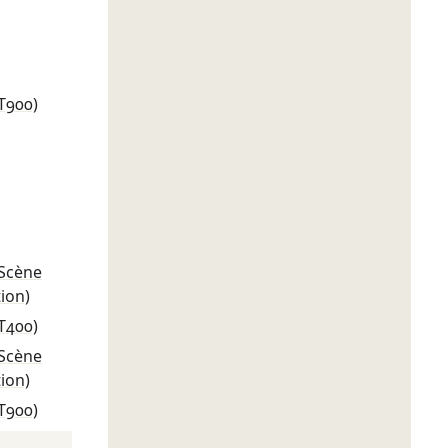
T900)
(Scène
tion)
T400)
(Scène
tion)
T900)