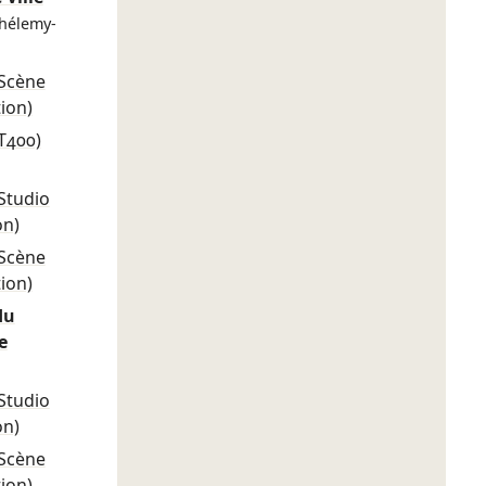
thélemy-
(Scène
tion)
T400)
Studio
on)
(Scène
tion)
du
e
Studio
on)
(Scène
tion)