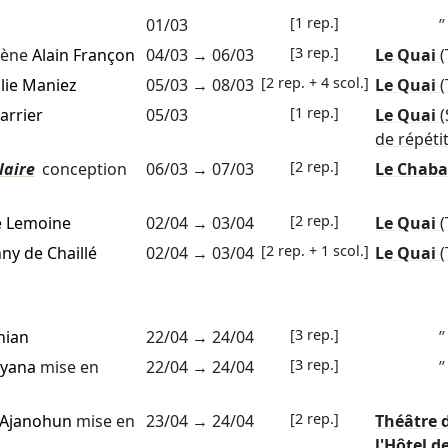
[1 rep.]
01/03
”
[3 rep.]
cène
Alain Françon
04/03
→
06/03
Le Quai
(
[2 rep. + 4 scol.]
lie Maniez
05/03
→
08/03
Le Quai
(
[1 rep.]
arrier
05/03
Le Quai
de répéti
[2 rep.]
laire
conception
06/03
→
07/03
Le Chab
[2 rep.]
é Lemoine
02/04
→
03/04
Le Quai
(
[2 rep. + 1 scol.]
ny de Chaillé
02/04
→
03/04
Le Quai
(
[3 rep.]
nian
22/04
→
24/04
”
[3 rep.]
nyana
mise en
22/04
→
24/04
”
[2 rep.]
a Ajanohun
mise en
23/04
→
24/04
Théâtre 
l'Hôtel de