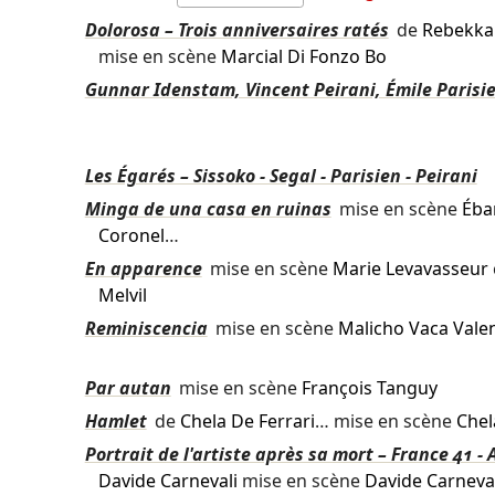
Dolorosa – Trois anniversaires ratés
de
Rebekka 
mise en scène
Marcial Di Fonzo Bo
Gunnar Idenstam, Vincent Peirani, Émile Parisi
Les Égarés – Sissoko - Segal - Parisien - Peirani
Minga de una casa en ruinas
mise en scène
Éba
Coronel
…
En apparence
mise en scène
Marie Levavasseur
Melvil
Reminiscencia
mise en scène
Malicho Vaca Vale
Par autan
mise en scène
François Tanguy
Hamlet
de
Chela De Ferrari
… mise en scène
Chel
Portrait de l'artiste après sa mort – France 41 -
Davide Carnevali
mise en scène
Davide Carneval