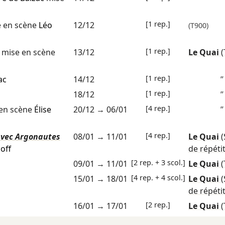
[1 rep.]
 en scène
Léo
12/12
(T900)
[1 rep.]
mise en scène
13/12
Le Quai
(
[1 rep.]
ac
14/12
”
[1 rep.]
18/12
”
[4 rep.]
en scène
Élise
20/12
→
06/01
”
[4 rep.]
avec Argonautes
08/01
→
11/01
Le Quai
off
de répéti
[2 rep. + 3 scol.]
09/01
→
11/01
Le Quai
(
[4 rep. + 4 scol.]
15/01
→
18/01
Le Quai
de répéti
[2 rep.]
16/01
→
17/01
Le Quai
(