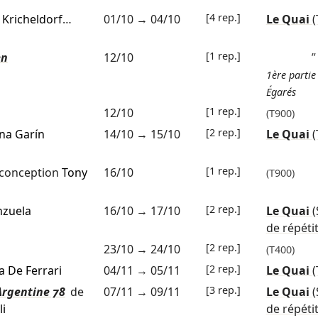
[4 rep.]
Kricheldorf
…
01/10
→
04/10
Le Quai
(
[1 rep.]
en
12/10
”
1ère partie
Égarés
[1 rep.]
12/10
(T900)
[2 rep.]
na Garín
14/10
→
15/10
Le Quai
(
[1 rep.]
conception
Tony
16/10
(T900)
[2 rep.]
nzuela
16/10
→
17/10
Le Quai
de répéti
[2 rep.]
23/10
→
24/10
(T400)
[2 rep.]
a De Ferrari
04/11
→
05/11
Le Quai
(
[3 rep.]
 Argentine 78
de
07/11
→
09/11
Le Quai
i
de répéti