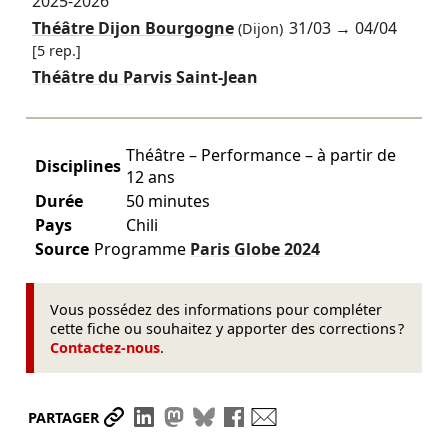
2025-2026
Théâtre Dijon Bourgogne
31/03
→
04/04
(Dijon)
[5 rep.]
Théâtre du Parvis Saint-Jean
Théâtre – Performance – à partir de
Disciplines
12 ans
Durée
50 minutes
Pays
Chili
Source
Programme
Paris Globe
2024
Vous possédez des informations pour compléter
cette fiche ou souhaitez y apporter des corrections ?
Contactez-nous
.
Partager le lien
Partager sur LinkedIn
Partager sur Mastodon
Partager sur Bluesky
Partager sur Facebook
Envoyer par mail
PARTAGER