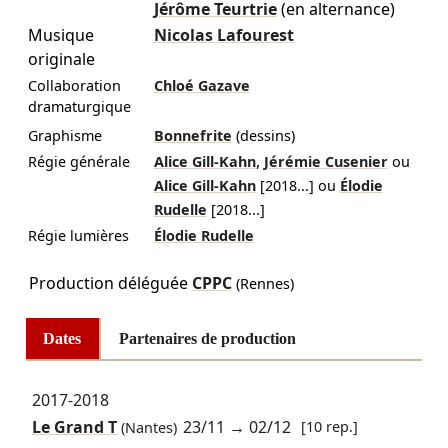
Jérôme Teurtrie
(en alternance)
Musique
Nicolas Lafourest
originale
Collaboration
Chloé Gazave
dramaturgique
Graphisme
Bonnefrite
(dessins)
,
Régie générale
Alice Gill-Kahn
Jérémie Cusenier
ou
Alice Gill-Kahn
[
2018
...]
ou
Élodie
Rudelle
[
2018
...]
Régie lumières
Élodie Rudelle
Production déléguée
CPPC
(Rennes)
Dates
Partenaires de production
2017-2018
Le Grand T
23/11
→
02/12
[10 rep.]
(Nantes)