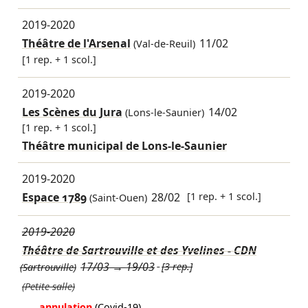
2019-2020
Théâtre de l'Arsenal
11/02
(Val-de-Reuil)
[1 rep. + 1 scol.]
2019-2020
Les Scènes du Jura
14/02
(Lons-le-Saunier)
[1 rep. + 1 scol.]
Théâtre municipal de Lons-le-Saunier
2019-2020
Espace 1789
28/02
[1 rep. + 1 scol.]
(Saint-Ouen)
2019-2020
Théâtre de Sartrouville et des Yvelines - CDN
17/03
→
19/03
[3 rep.]
(Sartrouville)
(Petite salle)
annulation
(Covid-19)