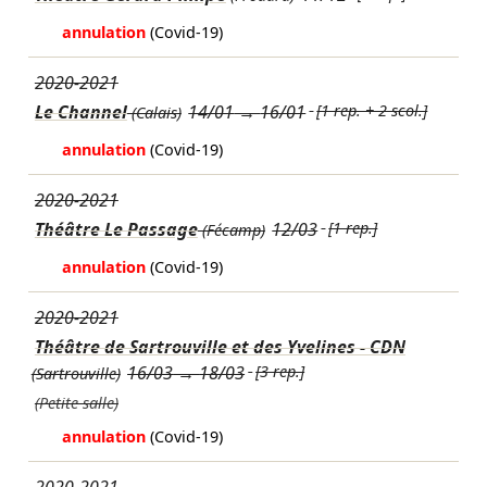
annulation
(Covid-19)
2020-2021
Le Channel
14/01
→
16/01
[1 rep. + 2 scol.]
(Calais)
annulation
(Covid-19)
2020-2021
Théâtre Le Passage
12/03
[1 rep.]
(Fécamp)
annulation
(Covid-19)
2020-2021
Théâtre de Sartrouville et des Yvelines - CDN
16/03
→
18/03
[3 rep.]
(Sartrouville)
(Petite salle)
annulation
(Covid-19)