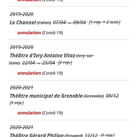
2019-2020
Le Channel
07/04
→
09/04
[1 rep. + 2 scol.]
(Calais)
annulation
(Covid-19)
2019-2020
Théâtre d'Ivry-Antoine Vitez
(Ivry-sur-
22/04
→
25/04
[2 rep.]
Seine)
annulation
(Covid-19)
2020-2021
Théâtre municipal de Grenoble
09/12
(Grenoble)
[1 rep.]
annulation
(Covid-19)
2020-2021
Théâtre Gérard Philipe
11/12
[1 rep.]
(Frouard)