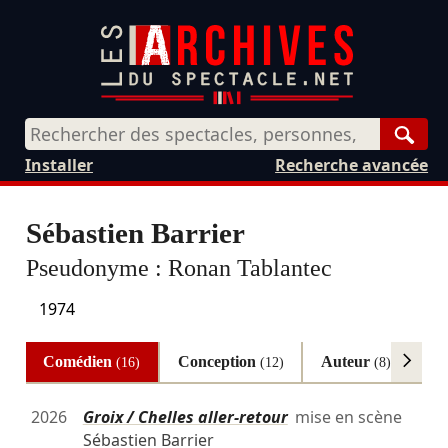
Rech
Installer
Recherche avancée
Sébastien Barrier
Pseudonyme :
Ronan Tablantec
1974
Comédien
Conception
Auteur
Au
(16)
(12)
(8)
2026
Groix / Chelles aller-retour
mise en scène
Sébastien Barrier