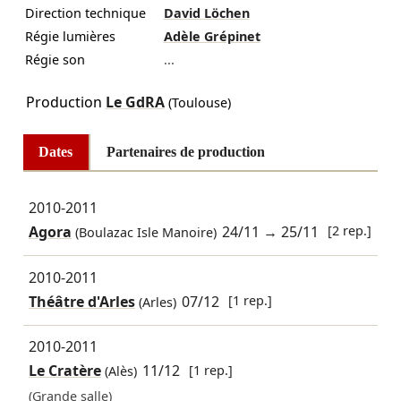
Direction technique
David Löchen
Régie lumières
Adèle Grépinet
Régie son
...
Production
Le GdRA
(Toulouse)
Dates
Partenaires de production
2010-2011
Agora
24/11
→
25/11
[2 rep.]
(Boulazac Isle Manoire)
2010-2011
Théâtre d'Arles
07/12
[1 rep.]
(Arles)
2010-2011
Le Cratère
11/12
[1 rep.]
(Alès)
(Grande salle)