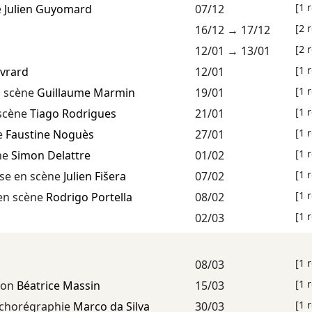
[1 
e
Julien Guyomard
07/12
[2 
16/12
→
17/12
[2 
12/01
→
13/01
[1 
Evrard
12/01
[1 
 scène
Guillaume Marmin
19/01
[1 
scène
Tiago Rodrigues
21/01
[1 
e
Faustine Noguès
27/01
[1 
ne
Simon Delattre
01/02
[1 
se en scène
Julien Fišera
07/02
[1 
en scène
Rodrigo Portella
08/02
[1 
02/03
[1 
08/03
[1 
ion
Béatrice Massin
15/03
[1 
chorégraphie
Marco da Silva
30/03