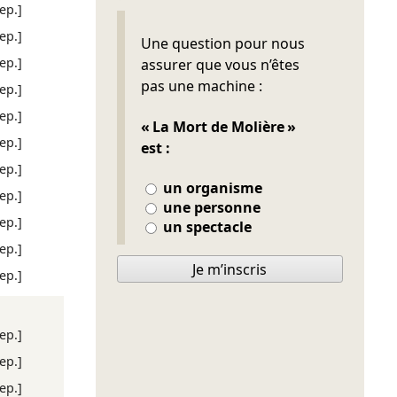
rep.]
rep.]
Ne pas remplir
Une question pour nous
rep.]
assurer que vous n’êtes
pas une machine :
rep.]
rep.]
« La Mort de Molière »
rep.]
est :
rep.]
un organisme
rep.]
une personne
rep.]
un spectacle
rep.]
Je m’inscris
rep.]
rep.]
rep.]
rep.]