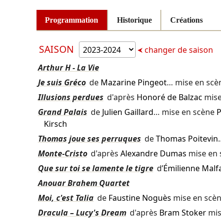
Programmation
Historique
Créations
SAISON
changer de saison
Arthur H - La Vie
Je suis Gréco
de
Mazarine Pingeot
… mise en sc
Illusions perdues
d'après
Honoré de Balzac
mise
Grand Palais
de
Julien Gaillard
… mise en scène
P
Kirsch
Thomas joue ses perruques
de
Thomas Poitevin
Monte-Cristo
d'après
Alexandre Dumas
mise en
Que sur toi se lamente le tigre
d’
Émilienne Malf
Anouar Brahem Quartet
Moi, c'est Talia
de
Faustine Noguès
mise en scè
Dracula – Lucy's Dream
d'après
Bram Stoker
mis