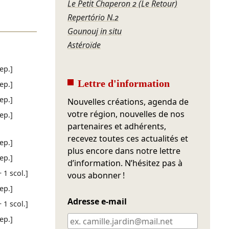
Le Petit Chaperon 2 (Le Retour)
Repertório N.2
Gounouj in situ
Astéroïde
rep.]
Lettre d'information
rep.]
rep.]
Nouvelles créations, agenda de
votre région, nouvelles de nos
rep.]
partenaires et adhérents,
recevez toutes ces actualités et
rep.]
plus encore dans notre lettre
rep.]
d’information. N’hésitez pas à
+ 1 scol.]
vous abonner !
rep.]
Adresse e-mail
+ 1 scol.]
rep.]