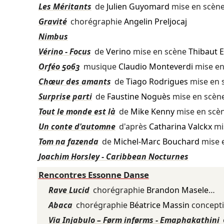
Les Méritants
de
Julien Guyomard
mise en scèn
Gravité
chorégraphie
Angelin Preljocaj
Nimbus
Vérino - Focus
de
Verino
mise en scène
Thibaut 
Orféo 5063
musique
Claudio Monteverdi
mise en
Chœur des amants
de
Tiago Rodrigues
mise en 
Surprise parti
de
Faustine Noguès
mise en scèn
Tout le monde est là
de
Mike Kenny
mise en scè
Un conte d'automne
d'après
Catharina Valckx
mi
Tom na fazenda
de
Michel-Marc Bouchard
mise 
Joachim Horsley - Caribbean Nocturnes
Rencontres Essonne Danse
Rave Lucid
chorégraphie
Brandon Masele
…
Abaca
chorégraphie
Béatrice Massin
concept
Via Injabulo – Førm inførms - Emaphakathini