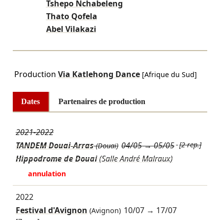
Tshepo Nchabeleng
Thato Qofela
Abel Vilakazi
Production
Via Katlehong Dance
[Afrique du Sud]
Dates
Partenaires de production
2021-2022
TANDEM Douai-Arras
04/05
→
05/05
[2 rep.]
(Douai)
Hippodrome de Douai
(Salle André Malraux)
annulation
2022
Festival d'Avignon
10/07
→
17/07
(Avignon)