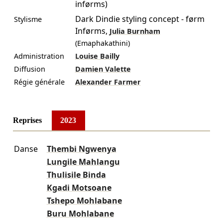
inførms)
Dark Dindie styling concept - førm
Stylisme
Inførms
,
Julia Burnham
(Emaphakathini)
Administration
Louise Bailly
Diffusion
Damien Valette
Régie générale
Alexander Farmer
Reprises
2023
Danse
Thembi Ngwenya
Lungile Mahlangu
Thulisile Binda
Kgadi Motsoane
Tshepo Mohlabane
Buru Mohlabane