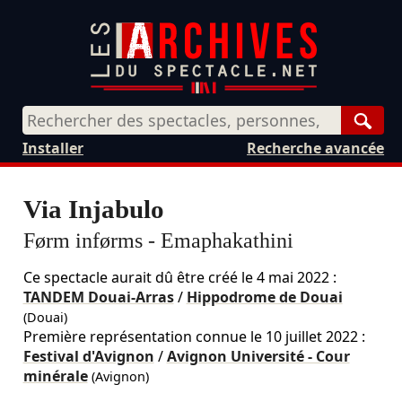
Rech
Installer
Recherche avancée
Via Injabulo
Førm inførms - Emaphakathini
Ce spectacle aurait dû être créé le
4 mai 2022
:
TANDEM Douai-Arras
/
Hippodrome de Douai
(Douai)
Première représentation connue le 10 juillet 2022 :
Festival d'Avignon
/
Avignon Université - Cour
minérale
(Avignon)