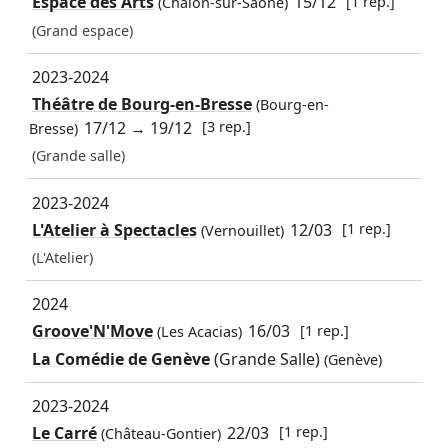
Espace des Arts
15/12
[1 rep.]
(Chalon-sur-Saône)
(Grand espace)
2023-2024
Théâtre de Bourg-en-Bresse
(Bourg-en-
17/12
→
19/12
[3 rep.]
Bresse)
(Grande salle)
2023-2024
L'Atelier à Spectacles
12/03
[1 rep.]
(Vernouillet)
(L'Atelier)
2024
Groove'N'Move
16/03
[1 rep.]
(Les Acacias)
La Comédie de Genève
(Grande Salle)
(Genève)
2023-2024
Le Carré
22/03
[1 rep.]
(Château-Gontier)