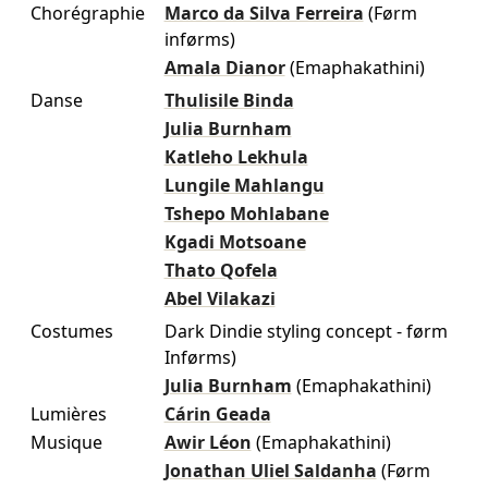
Chorégraphie
Marco da Silva Ferreira
(Førm
inførms)
Amala Dianor
(Emaphakathini)
Danse
Thulisile Binda
Julia Burnham
Katleho Lekhula
Lungile Mahlangu
Tshepo Mohlabane
Kgadi Motsoane
Thato Qofela
Abel Vilakazi
Costumes
Dark Dindie styling concept - førm
Inførms)
Julia Burnham
(Emaphakathini)
Lumières
Cárin Geada
Musique
Awir Léon
(Emaphakathini)
Jonathan Uliel Saldanha
(Førm