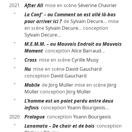
2021
After All
mise en scène
Séverine Chavrier
″
La Conf' – ou Comment on est allé là-bas
pour arriver ici ?
de
Sylvain Decure
… mise
en scène
Sylvain Decure
… conception
Sylvain Decure
…
″
M.E.M.M. – au Mauvais Endroit au Mauvais
Moment
conception
Alice Barraud
…
″
Cross
mise en scène
Cyrille Musy
″
Nu
mise en scène
David Gauchard
conception
David Gauchard
″
Mobile
de
Jörg Müller
mise en scène
Jörg
Müller
conception
Jörg Müller
″
L'homme est un point perdu entre deux
infinis
conception
Yoann Bourgeois
…
2020
Prologue
conception
Yoann Bourgeois
″
Lanamata – De chair et de bois
conception