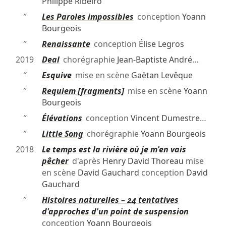
Philippe Ribeiro
″
Les Paroles impossibles
conception
Yoann
Bourgeois
″
Renaissante
conception
Élise Legros
2019
Deal
chorégraphie
Jean-Baptiste André
…
″
Esquive
mise en scène
Gaëtan Levêque
″
Requiem [fragments]
mise en scène
Yoann
Bourgeois
″
Élévations
conception
Vincent Dumestre
…
″
Little Song
chorégraphie
Yoann Bourgeois
2018
Le temps est la rivière où je m'en vais
pêcher
d'après
Henry David Thoreau
mise
en scène
David Gauchard
conception
David
Gauchard
″
Histoires naturelles – 24 tentatives
d'approches d'un point de suspension
conception
Yoann Bourgeois