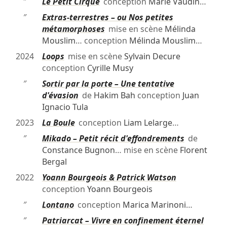
″
Le Petit Cirque
conception
Marie Vaudin
…
″
Extras-terrestres – ou Nos petites
métamorphoses
mise en scène
Mélinda
Mouslim
… conception
Mélinda Mouslim
…
2024
Loops
mise en scène
Sylvain Decure
conception
Cyrille Musy
″
Sortir par la porte – Une tentative
d'évasion
de
Hakim Bah
conception
Juan
Ignacio Tula
2023
La Boule
conception
Liam Lelarge
…
″
Mikado – Petit récit d'effondrements
de
Constance Bugnon
… mise en scène
Florent
Bergal
2022
Yoann Bourgeois & Patrick Watson
conception
Yoann Bourgeois
″
Lontano
conception
Marica Marinoni
…
″
Patriarcat – Vivre en confinement éternel