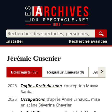
Rech
Installer
Recherche avancée
Jérémie Cusenier
Éclairagiste
Régisseur lumières
Autres
(52)
(8)
(3)
2026
Taglit – Droit du sang
conception
Mayya
Sanbar
2025
Occupations
d'après
Annie Ernaux
… mise
en scène
Séverine Chavrier