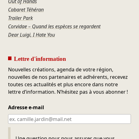
Out of Hands
Cabaret Téhéran
Trailer Park
Corvidae – Quand les espèces se regardent
Dear Luigi, I Hate You
Lettre d'information
Nouvelles créations, agenda de votre région,
nouvelles de nos partenaires et adhérents, recevez
toutes ces actualités et plus encore dans notre
lettre d’information. N’hésitez pas à vous abonner !
Adresse e-mail
Ne pas remplir
Une question pour nous assurer que vous