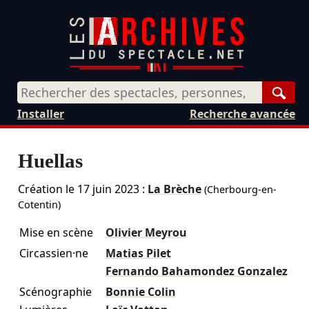
Rech
Installer
Recherche avancée
Huellas
Création le
17 juin 2023
:
La Brèche
(Cherbourg-en-
Cotentin)
Mise en scène
Olivier Meyrou
Circassien·ne
Matias Pilet
Fernando Bahamondez Gonzalez
Scénographie
Bonnie Colin