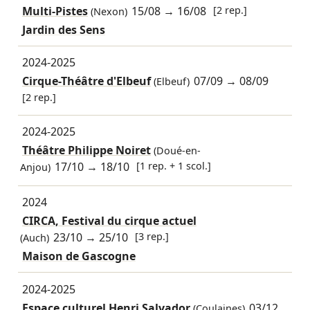
Multi-Pistes
15/08
→
16/08
[2 rep.]
(Nexon)
Jardin des Sens
2024-2025
Cirque-Théâtre d'Elbeuf
07/09
→
08/09
(Elbeuf)
[2 rep.]
2024-2025
Théâtre Philippe Noiret
(Doué-en-
17/10
→
18/10
[1 rep. + 1 scol.]
Anjou)
2024
CIRCA, Festival du cirque actuel
23/10
→
25/10
[3 rep.]
(Auch)
Maison de Gascogne
2024-2025
Espace culturel Henri Salvador
03/12
(Coulaines)