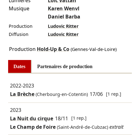
Lumières
Loïc Vattan
Musique
Karen Wenvl
Daniel Barba
Production
Ludovic Ritter
Diffusion
Ludovic Ritter
Production
Hold-Up & Co
(Gennes-Val-de-Loire)
Dates
Partenaires de production
2022-2023
La Brèche
17/06
[1 rep.]
(Cherbourg-en-Cotentin)
2023
La Nuit du cirque
18/11
[1 rep.]
Le Champ de Foire
extrait
(Saint-André-de-Cubzac)