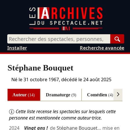
Rech
Installer
Recherche avancée
Stéphane Bouquet
Né le
31 octobre 1967
, décédé le
24 août 2025
Auteur
Dramaturge
Comédien
Au
(14)
(9)
(4)
Cette liste recense les spectacles sur lesquels cette
personne est mentionnée comme auteur·trice.
2024
Vingt ans !
de
Stéphane Bouquet
… mise en