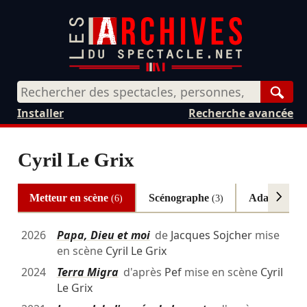
Rech
Installer
Recherche avancée
Cyril Le Grix
Metteur en scène
Scénographe
Adaptateur
(6)
(3)
2026
Papa, Dieu et moi
de
Jacques Sojcher
mise
en scène
Cyril Le Grix
2024
Terra Migra
d'après
Pef
mise en scène
Cyril
Le Grix