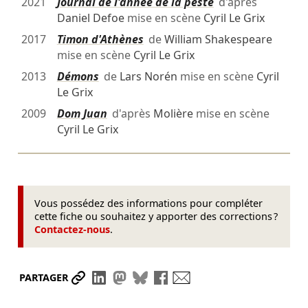
2021
Journal de l'année de la peste
d'après
Daniel Defoe
mise en scène
Cyril Le Grix
2017
Timon d'Athènes
de
William Shakespeare
mise en scène
Cyril Le Grix
2013
Démons
de
Lars Norén
mise en scène
Cyril
Le Grix
2009
Dom Juan
d'après
Molière
mise en scène
Cyril Le Grix
Vous possédez des informations pour compléter
cette fiche ou souhaitez y apporter des corrections ?
Contactez-nous
.
Partager le lien
Partager sur LinkedIn
Partager sur Mastodon
Partager sur Bluesky
Partager sur Facebook
Envoyer par mail
PARTAGER