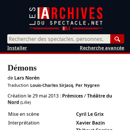
Rech
Installer
Recherche avancée
Démons
de
Lars Norén
Traduction
Louis-Charles Sirjacq
,
Per Nygren
Création le
29 mai 2013
:
Prémices
/
Théâtre du
Nord
(Lille)
Mise en scène
Cyril Le Grix
Interprétation
Xavier Bazin