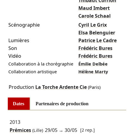
Thibaut Corrion
Maud Imbert
Carole Schaal
Scénographie
Cyril Le Grix
Elsa Belenguier
Lumières
Patrice Le Cadre
Son
Frédéric Bures
Vidéo
Frédéric Bures
Collaboration à la chorégraphie
Émilie Delbée
Collaboration artistique
Hélène Marty
Production
La Torche Ardente Cie
(Paris)
Dates
Partenaires de production
2013
Prémices
29/05
→
30/05
[2 rep.]
(Lille)