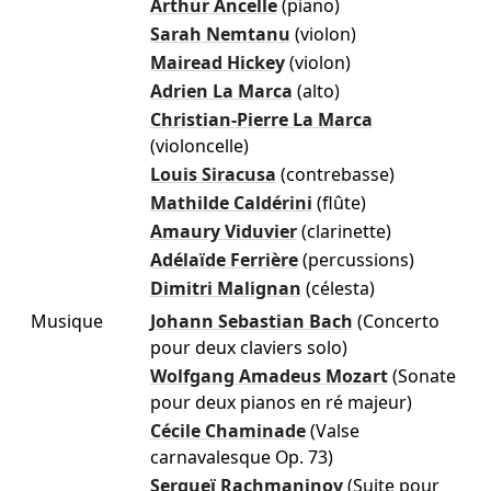
Arthur Ancelle
(piano)
Sarah Nemtanu
(violon)
Mairead Hickey
(violon)
Adrien La Marca
(alto)
Christian-Pierre La Marca
(violoncelle)
Louis Siracusa
(contrebasse)
Mathilde Caldérini
(flûte)
Amaury Viduvier
(clarinette)
Adélaïde Ferrière
(percussions)
Dimitri Malignan
(célesta)
Musique
Johann Sebastian Bach
(Concerto
pour deux claviers solo)
Wolfgang Amadeus Mozart
(Sonate
pour deux pianos en ré majeur)
Cécile Chaminade
(Valse
carnavalesque Op. 73)
Sergueï Rachmaninov
(Suite pour