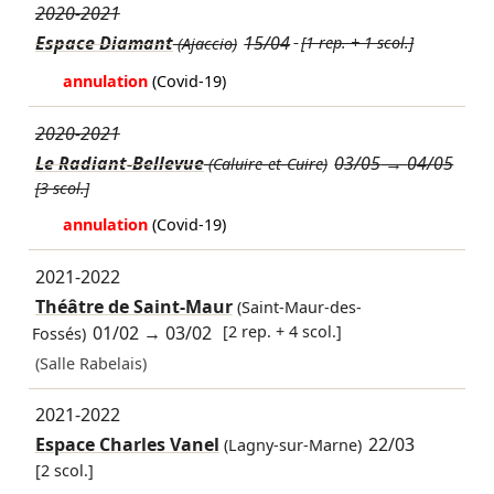
2020-2021
Espace Diamant
15/04
[1 rep. + 1 scol.]
(Ajaccio)
annulation
(Covid-19)
2020-2021
Le Radiant-Bellevue
03/05
→
04/05
(Caluire-et-Cuire)
[3 scol.]
annulation
(Covid-19)
2021-2022
Théâtre de Saint-Maur
(Saint-Maur-des-
01/02
→
03/02
[2 rep. + 4 scol.]
Fossés)
(Salle Rabelais)
2021-2022
Espace Charles Vanel
22/03
(Lagny-sur-Marne)
[2 scol.]