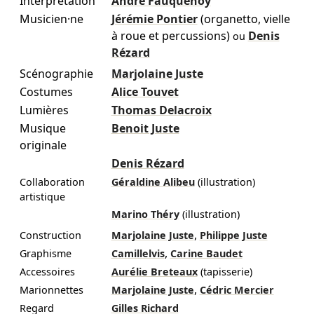
Interprétation
André Fauquenoy
Musicien·ne
Jérémie Pontier
(organetto, vielle
à roue et percussions)
Denis
ou
Rézard
Scénographie
Marjolaine Juste
Costumes
Alice Touvet
Lumières
Thomas Delacroix
Musique
Benoit Juste
originale
Denis Rézard
Collaboration
Géraldine Alibeu
(illustration)
artistique
Marino Théry
(illustration)
,
Construction
Marjolaine Juste
Philippe Juste
,
Graphisme
Camillelvis
Carine Baudet
Accessoires
Aurélie Breteaux
(tapisserie)
,
Marionnettes
Marjolaine Juste
Cédric Mercier
Regard
Gilles Richard