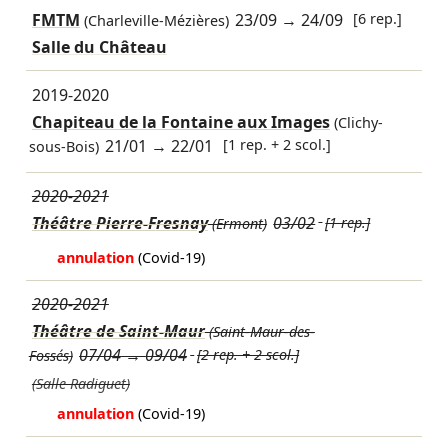
FMTM
23/09
→
24/09
[6 rep.]
(Charleville-Mézières)
Salle du Château
2019-2020
Chapiteau de la Fontaine aux Images
(Clichy-
21/01
→
22/01
[1 rep. + 2 scol.]
sous-Bois)
2020-2021
Théâtre Pierre-Fresnay
03/02
[1 rep.]
(Ermont)
annulation
(Covid-19)
2020-2021
Théâtre de Saint-Maur
(Saint-Maur-des-
07/04
→
09/04
[2 rep. + 2 scol.]
Fossés)
(Salle Radiguet)
annulation
(Covid-19)