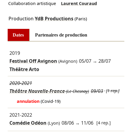
Collaboration artistique
Laurent Couraud
Production
YdB Productions
(Paris)
Dates
Partenaires de production
2019
Festival Off Avignon
05/07
→
28/07
(Avignon)
Théâtre Arto
2020-2021
Théâtre Nouvelle-France
09/03
[1 rep.]
(Le Chesnay)
annulation
(Covid-19)
2021-2022
Comédie Odéon
08/06
→
11/06
[4 rep.]
(Lyon)