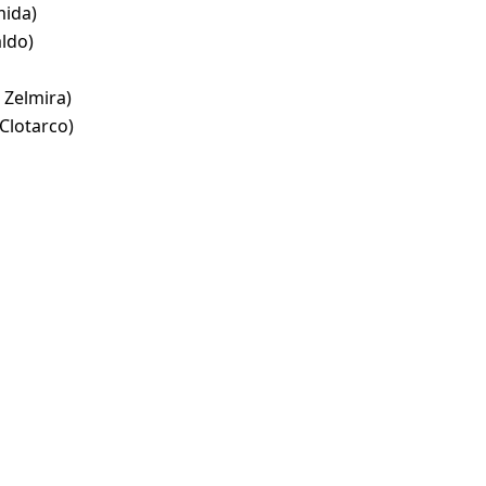
mida)
aldo)
 Zelmira)
 Clotarco)