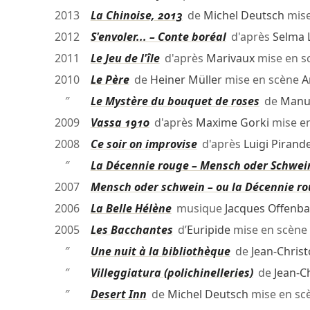
2013
La Chinoise, 2013
de
Michel Deutsch
mise
2012
S'envoler... – Conte boréal
d'après
Selma 
2011
Le Jeu de l'île
d'après
Marivaux
mise en s
2010
Le Père
de
Heiner Müller
mise en scène
A
″
Le Mystère du bouquet de roses
de
Manue
2009
Vassa 1910
d'après
Maxime Gorki
mise e
2008
Ce soir on improvise
d'après
Luigi Pirande
″
La Décennie rouge – Mensch oder Schwei
2007
Mensch oder schwein – ou la Décennie r
2006
La Belle Hélène
musique
Jacques Offenb
2005
Les Bacchantes
d’
Euripide
mise en scène
″
Une nuit à la bibliothèque
de
Jean-Christ
″
Villeggiatura (polichinelleries)
de
Jean-Ch
″
Desert Inn
de
Michel Deutsch
mise en sc