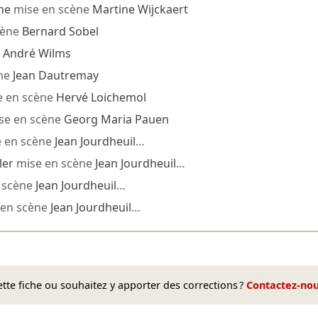
he
mise en scène
Martine Wijckaert
cène
Bernard Sobel
e
André Wilms
ne
Jean Dautremay
 en scène
Hervé Loichemol
se en scène
Georg Maria Pauen
 en scène
Jean Jourdheuil
…
ler
mise en scène
Jean Jourdheuil
…
 scène
Jean Jourdheuil
…
en scène
Jean Jourdheuil
…
te fiche ou souhaitez y apporter des corrections ?
Contactez-no