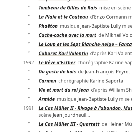
″
Tombeau de Gilles de Rais
mise en scène
″
La Plaie et le Couteau
d’
Enzo Cormann
m
″
Phaëton
musique
Jean-Baptiste Lully
mise
″
Cache-cache avec la mort
de
Mikhaïl Vol
″
Le Loup et les Sept Blanche-neige – Fanta
″
Cabaret Karl Valentin
d'après
Karl Valent
1992
Le Rêve d'Esther
chorégraphie
Karine Sa
″
Du geste de bois
de
Jean-François Peyret
″
Carmen
chorégraphie
Karine Saporta
″
Vie et mort du roi Jean
d'après
William S
″
Armide
musique
Jean-Baptiste Lully
mise 
1991
Le Cas Müller II - Rivage à l'abandon, 
scène
Jean Jourdheuil
…
″
Le Cas Müller III - Quartett
de
Heiner Mül