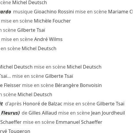
scène
Michel Deutsch
zzardo
musique
Gioachino Rossini
mise en scène
Mariame C
mise en scène
Michèle Foucher
n scène
Gilberte Tsaï
mise en scène
André Wilms
 en scène
Michel Deutsch
Michel Deutsch
mise en scène
Michel Deutsch
Tsaï
… mise en scène
Gilberte Tsaï
e Fleisser
mise en scène
Bérangère Bonvoisin
n scène
Michel Deutsch
it
d'après
Honoré de Balzac
mise en scène
Gilberte Tsaï
 Fleurus)
de
Gilles Aillaud
mise en scène
Jean Jourdheuil
Schaeffer
mise en scène
Emmanuel Schaeffer
rvé Tougeron