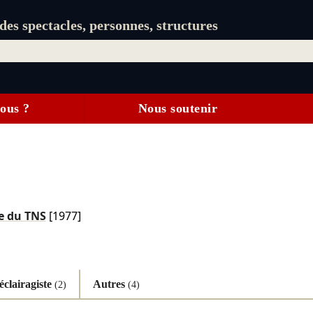
es spectacles, personnes, structures
ous ?
Nous soutenir
e du TNS
[1977]
éclairagiste
Autres
(2)
(4)