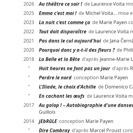
2026
Au théâtre ce soir !
de
Laurence Voïta
mis
2025
Emma c'est moi !
de
Michel Voïta
… mise 
2023
La nuit c'est comme ça
de
Marie Payen
co
2022
Tout doit disparaître
de
Laurence Voïta
m
2021
Pas dans le cul aujourd'hui
de
Jana Čern
2020
Pourquoi donc y a-t-il des fleurs ?
de
Phil
2018
La Belle et la Bête
d'après
Jeanne-Marie 
″
Huit heures ne font pas un jour
d'après
R
″
Perdre le nord
conception
Marie Payen
″
L'Iliade, le choix d'Achille
de
Domenico Ca
″
En cachant les œufs
de
Laurence Voïta
mi
2017
Au galop ! – Autobiographie d'une danse
Guillois
2014
jEbRûLE
conception
Marie Payen
″
Dire Combray
d'après
Marcel Proust
conc