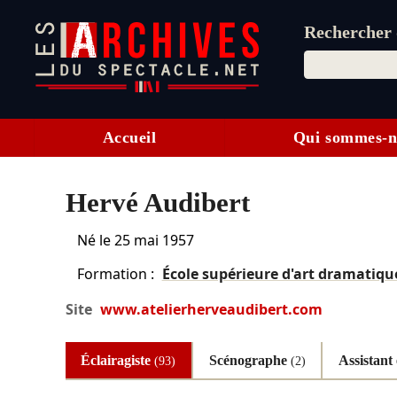
Rechercher d
Accueil
Qui sommes-n
Hervé Audibert
Né le
25 mai 1957
Formation :
École supérieure d'art dramatiqu
Site
www.atelierherveaudibert.com
Éclairagiste
Scénographe
Assistant 
(93)
(2)