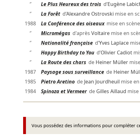
″
Le Plus Heureux des trois
d’
Eugène Labic
″
La Forêt
d’
Alexandre Ostrovski
mise en s
1988
La Conférence des oiseaux
mise en scèn
″
Micromégas
d'après
Voltaire
mise en scè
″
Nationalité française
d’
Yves Laplace
mise
″
Happy Birthday to You
d’
Olivier Cadiot
mi
″
La Route des chars
de
Heiner Müller
mise
1987
Paysage sous surveillance
de
Heiner Mül
1985
Pietro Aretino
de
Jean Jourdheuil
mise en
1984
Spinoza et Vermeer
de
Gilles Aillaud
mise 
Vous possédez des informations pour compléter cet