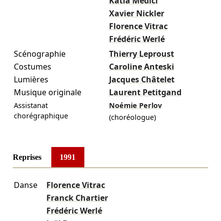
Katia Medici
Xavier Nickler
Florence Vitrac
Frédéric Werlé
Scénographie
Thierry Leproust
Costumes
Caroline Anteski
Lumières
Jacques Châtelet
Musique originale
Laurent Petitgand
Assistanat
Noémie Perlov
chorégraphique
(choréologue)
Reprises
1991
Danse
Florence Vitrac
Franck Chartier
Frédéric Werlé