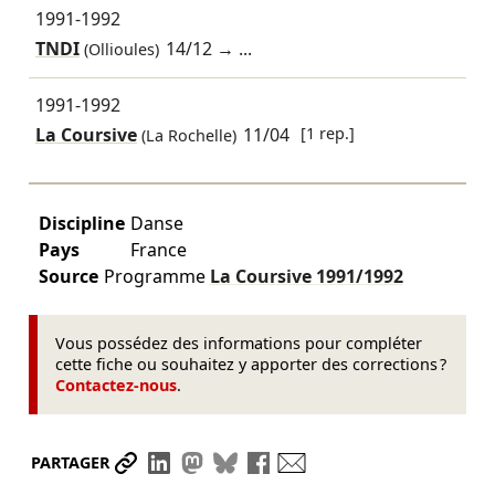
1991-1992
TNDI
14/12
→ ...
(Ollioules)
1991-1992
La Coursive
11/04
[1 rep.]
(La Rochelle)
Discipline
Danse
Pays
France
Source
Programme
La Coursive
1991/1992
Vous possédez des informations pour compléter
cette fiche ou souhaitez y apporter des corrections ?
Contactez-nous
.
Partager le lien
Partager sur LinkedIn
Partager sur Mastodon
Partager sur Bluesky
Partager sur Facebook
Envoyer par mail
PARTAGER