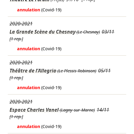
annulation
(Covid-19)
2020-2021
La Grande Scène du Chesnay
03/11
(Le Chesnay)
[1 rep.]
annulation
(Covid-19)
2020-2021
Théâtre de l'Allegria
05/11
(Le Plessis-Robinson)
[1 rep.]
annulation
(Covid-19)
2020-2021
Espace Charles Vanel
14/11
(Lagny-sur-Marne)
[1 rep.]
annulation
(Covid-19)