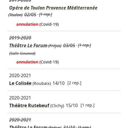
Opéra de Toulon Provence Méditerranée
02/05
[1 rep.]
(Toulon)
annulation
(Covid-19)
2019-2020
Théâtre Le Forum
03/05
[1 rep.]
(Fréjus)
(Salle Gounod)
annulation
(Covid-19)
2020-2021
Le Colisée
14/10
[2 rep.]
(Roubaix)
2020-2021
Théâtre Rutebeuf
15/10
[1 rep.]
(Clichy)
2020-2021
Théâtre Le Forum
31/10
[1 rep.]
(Fréjus)