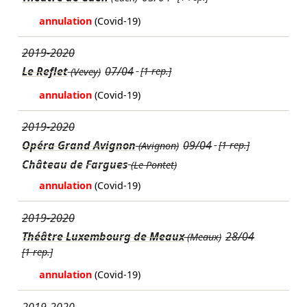
annulation
(Covid-19)
2019-2020
Le Reflet
07/04
[1 rep.]
(Vevey)
annulation
(Covid-19)
2019-2020
Opéra Grand Avignon
09/04
[1 rep.]
(Avignon)
Château de Fargues
(Le Pontet)
annulation
(Covid-19)
2019-2020
Théâtre Luxembourg de Meaux
28/04
(Meaux)
[1 rep.]
annulation
(Covid-19)
2019-2020