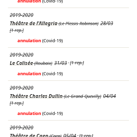
annulation
(Covid-19)
2019-2020
Théâtre de l'Allegria
28/03
(Le Plessis-Robinson)
[1 rep.]
annulation
(Covid-19)
2019-2020
Le Colisée
31/03
[1 rep.]
(Roubaix)
annulation
(Covid-19)
2019-2020
Théâtre Charles Dullin
04/04
(Le Grand-Quevilly)
[1 rep.]
annulation
(Covid-19)
2019-2020
Théâtre de Caen
05/04
[1 rep.]
(Caen)