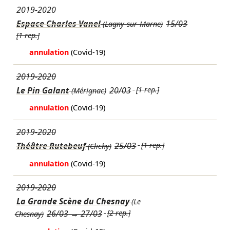
2019-2020
Espace Charles Vanel
15/03
(Lagny-sur-Marne)
[1 rep.]
annulation
(Covid-19)
2019-2020
Le Pin Galant
20/03
[1 rep.]
(Mérignac)
annulation
(Covid-19)
2019-2020
Théâtre Rutebeuf
25/03
[1 rep.]
(Clichy)
annulation
(Covid-19)
2019-2020
La Grande Scène du Chesnay
(Le
26/03
→
27/03
[2 rep.]
Chesnay)