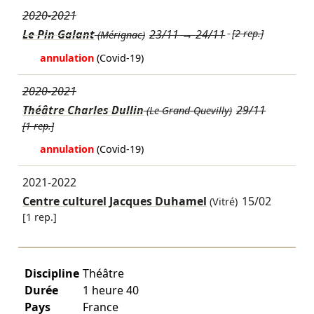
2020-2021
Le Pin Galant
23/11
→
24/11
[2 rep.]
(Mérignac)
annulation
(Covid-19)
2020-2021
Théâtre Charles Dullin
29/11
(Le Grand-Quevilly)
[1 rep.]
annulation
(Covid-19)
2021-2022
Centre culturel Jacques Duhamel
15/02
(Vitré)
[1 rep.]
Discipline
Théâtre
Durée
1 heure 40
Pays
France