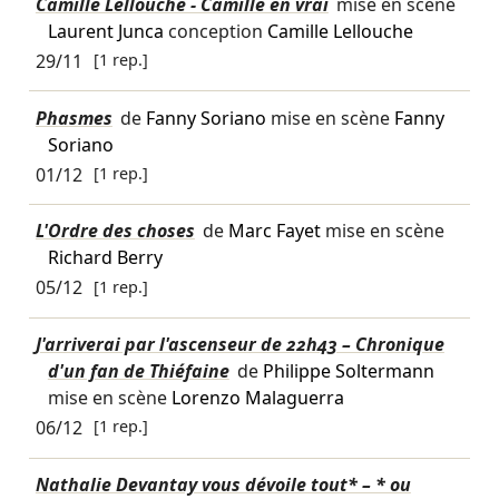
Camille Lellouche - Camille en vrai
mise en scène
Laurent Junca
conception
Camille Lellouche
29/11
[1 rep.]
Phasmes
de
Fanny Soriano
mise en scène
Fanny
Soriano
01/12
[1 rep.]
L'Ordre des choses
de
Marc Fayet
mise en scène
Richard Berry
05/12
[1 rep.]
J'arriverai par l'ascenseur de 22h43 – Chronique
d'un fan de Thiéfaine
de
Philippe Soltermann
mise en scène
Lorenzo Malaguerra
06/12
[1 rep.]
Nathalie Devantay vous dévoile tout* – * ou