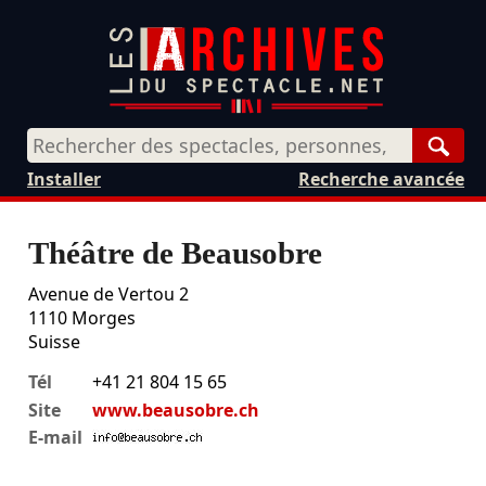
Rech
Installer
Recherche avancée
Théâtre de Beausobre
Avenue de Vertou 2
1110
Morges
Suisse
Tél
+41 21 804 15 65
Site
www.beausobre.ch
E-mail