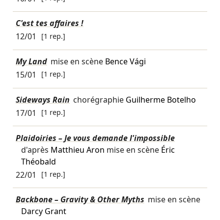
C'est tes affaires !
12/01
[1 rep.]
My Land
mise en scène
Bence Vági
15/01
[1 rep.]
Sideways Rain
chorégraphie
Guilherme Botelho
17/01
[1 rep.]
Plaidoiries – Je vous demande l'impossible
d'après
Matthieu Aron
mise en scène
Éric
Théobald
22/01
[1 rep.]
Backbone – Gravity & Other Myths
mise en scène
Darcy Grant