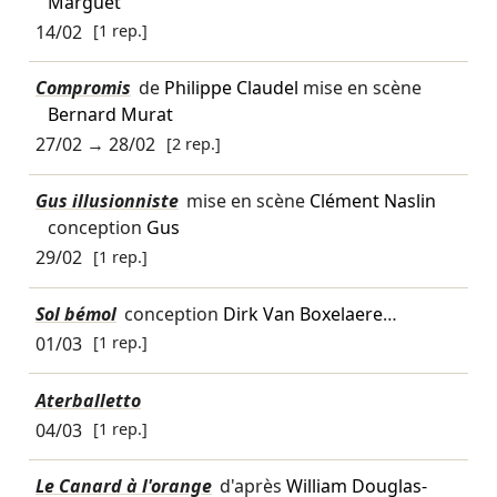
Marguet
14/02
[1 rep.]
Compromis
de
Philippe Claudel
mise en scène
Bernard Murat
27/02
→
28/02
[2 rep.]
Gus illusionniste
mise en scène
Clément Naslin
conception
Gus
29/02
[1 rep.]
Sol bémol
conception
Dirk Van Boxelaere
…
01/03
[1 rep.]
Aterballetto
04/03
[1 rep.]
Le Canard à l'orange
d'après
William Douglas-