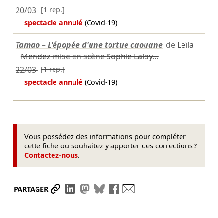
20/03
[1 rep.]
spectacle annulé
(Covid-19)
Tamao – L'épopée d'une tortue caouane
de
Leïla
Mendez
mise en scène
Sophie Laloy
…
22/03
[1 rep.]
spectacle annulé
(Covid-19)
Vous possédez des informations pour compléter
cette fiche ou souhaitez y apporter des corrections ?
Contactez-nous
.
Partager le lien
Partager sur LinkedIn
Partager sur Mastodon
Partager sur Bluesky
Partager sur Facebook
Envoyer par mail
PARTAGER