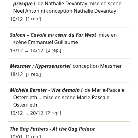
presque !
de
Nathalie Devantay
mise en scène
Noël Antonini
conception
Nathalie Devantay
10/12
[1 rep.]
Saloon – Cavale au cœur du Far West
mise en
scène
Emmanuel Guillaume
13/12
→
14/12
[2 rep.]
Messmer : Hypersensoriel
conception
Messmer
18/12
[1 rep.]
Michèle Bernier - Vive demain !
de
Marie-Pascale
Osterrieth
… mise en scène
Marie-Pascale
Osterrieth
19/12
→
20/12
[2 rep.]
The Gag Fathers - At the Gag Palace
10/01
[1 rep.]