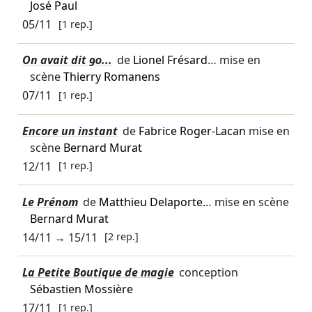
José Paul
05/11
[1 rep.]
On avait dit 90...
de
Lionel Frésard
… mise en
scène
Thierry Romanens
07/11
[1 rep.]
Encore un instant
de
Fabrice Roger-Lacan
mise en
scène
Bernard Murat
12/11
[1 rep.]
Le Prénom
de
Matthieu Delaporte
… mise en scène
Bernard Murat
14/11
→
15/11
[2 rep.]
La Petite Boutique de magie
conception
Sébastien Mossière
17/11
[1 rep.]