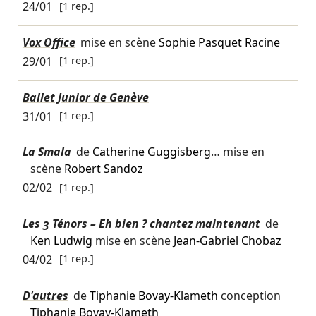
24/01
[1 rep.]
Vox Office
mise en scène
Sophie Pasquet Racine
29/01
[1 rep.]
Ballet Junior de Genève
31/01
[1 rep.]
La Smala
de
Catherine Guggisberg
… mise en
scène
Robert Sandoz
02/02
[1 rep.]
Les 3 Ténors – Eh bien ? chantez maintenant
de
Ken Ludwig
mise en scène
Jean-Gabriel Chobaz
04/02
[1 rep.]
D'autres
de
Tiphanie Bovay-Klameth
conception
Tiphanie Bovay-Klameth