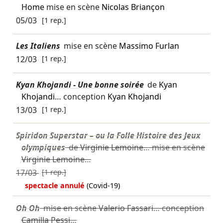
Home
mise en scène
Nicolas Briançon
05/03
[1 rep.]
Les Italiens
mise en scène
Massimo Furlan
12/03
[1 rep.]
Kyan Khojandi - Une bonne soirée
de
Kyan
Khojandi
… conception
Kyan Khojandi
13/03
[1 rep.]
Spiridon Superstar – ou la Folle Histoire des Jeux
olympiques
de
Virginie Lemoine
… mise en scène
Virginie Lemoine
…
17/03
[1 rep.]
spectacle annulé
(Covid-19)
Oh Oh
mise en scène
Valerio Fassari
… conception
Camilla Pessi
…