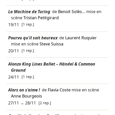
La Machine de Turing
de
Benoit Solès
… mise en
scène
Tristan Petitgirard
19/11
[1 rep.]
Pourvu qu'il soit heureux
de
Laurent Ruquier
mise en scène
Steve Suissa
20/11
[1 rep.]
Alonzo King Lines Ballet – Händel & Common
Ground
24/11
[1 rep.]
Alors on s'aime !
de
Flavia Coste
mise en scène
Anne Bourgeois
27/11
→
28/11
[2 rep.]