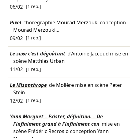
06/02
[1 rep.]
Pixel
chorégraphie
Mourad Merzouki
conception
Mourad Merzouki
…
09/02
[1 rep.]
Le sexe c'est dégoûtant
d’
Antoine Jaccoud
mise en
scène
Matthias Urban
11/02
[1 rep.]
Le Misanthrope
de
Molière
mise en scène
Peter
Stein
12/02
[1 rep.]
Yann Marguet – Exister, définition. – De
l'infiniment grand à l'infiniment con
mise en
scène
Frédéric Recrosio
conception
Yann