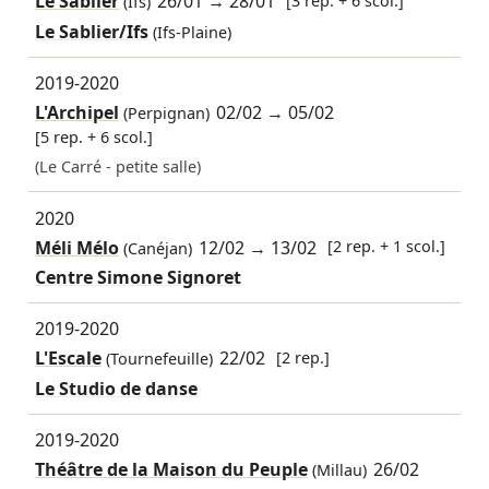
Le Sablier
26/01
→
28/01
(Ifs)
Le Sablier/Ifs
(Ifs-Plaine)
2019-2020
L'Archipel
02/02
→
05/02
(Perpignan)
[5 rep. + 6 scol.]
(Le Carré - petite salle)
2020
Méli Mélo
12/02
→
13/02
[2 rep. + 1 scol.]
(Canéjan)
Centre Simone Signoret
2019-2020
L'Escale
22/02
[2 rep.]
(Tournefeuille)
Le Studio de danse
2019-2020
Théâtre de la Maison du Peuple
26/02
(Millau)