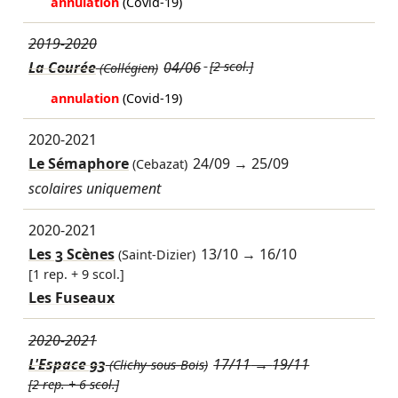
annulation
(Covid-19)
2019-2020
La Courée
04/06
[2 scol.]
(Collégien)
annulation
(Covid-19)
2020-2021
Le Sémaphore
24/09
→
25/09
(Cebazat)
scolaires uniquement
2020-2021
Les 3 Scènes
13/10
→
16/10
(Saint-Dizier)
[1 rep. + 9 scol.]
Les Fuseaux
2020-2021
L'Espace 93
17/11
→
19/11
(Clichy-sous-Bois)
[2 rep. + 6 scol.]