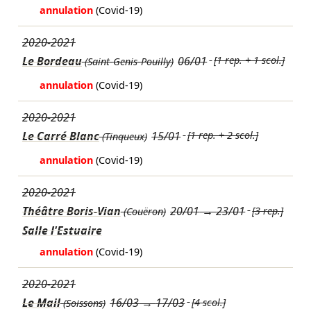
annulation
(Covid-19)
2020-2021
Le Bordeau
06/01
[1 rep. + 1 scol.]
(Saint-Genis-Pouilly)
annulation
(Covid-19)
2020-2021
Le Carré Blanc
15/01
[1 rep. + 2 scol.]
(Tinqueux)
annulation
(Covid-19)
2020-2021
Théâtre Boris-Vian
20/01
→
23/01
[3 rep.]
(Couëron)
Salle l'Estuaire
annulation
(Covid-19)
2020-2021
Le Mail
16/03
→
17/03
[4 scol.]
(Soissons)