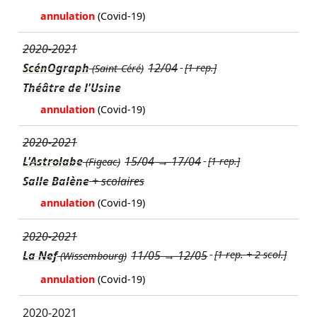
annulation
(Covid-19)
2020-2021
ScénOgraph
12/04
[1 rep.]
(Saint-Céré)
Théâtre de l'Usine
annulation
(Covid-19)
2020-2021
L'Astrolabe
15/04
→
17/04
[1 rep.]
(Figeac)
Salle Balène
+ scolaires
annulation
(Covid-19)
2020-2021
La Nef
11/05
→
12/05
[1 rep. + 2 scol.]
(Wissembourg)
annulation
(Covid-19)
2020-2021