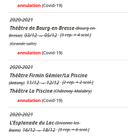
annulation
(Covid-19)
2020-2021
Théâtre de Bourg-en-Bresse
(Bourg-en-
03/12
→
05/12
[3 rep. + 4 scol.]
Bresse)
(Grande salle)
annulation
(Covid-19)
2020-2021
Théâtre Firmin Gémier/La Piscine
11/12
→
12/12
[2 rep. + 2 scol.]
(Antony)
Théâtre La Piscine
(Châtenay-Malabry)
annulation
(Covid-19)
2020-2021
L'Esplanade du Lac
(Divonne-les-
16/12
→
18/12
[3 rep. + 6 scol.]
Bains)