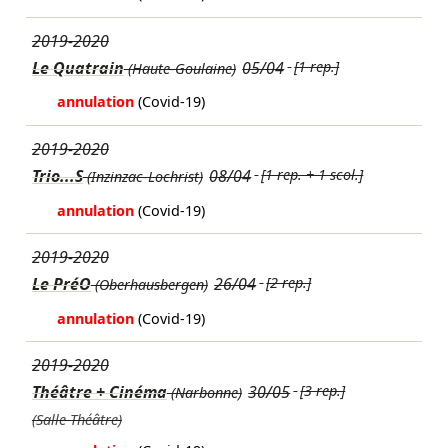
2019-2020
Le Quatrain
05/04
[1 rep.]
(Haute-Goulaine)
annulation
(Covid-19)
2019-2020
Trio...S
08/04
[1 rep. + 1 scol.]
(Inzinzac-Lochrist)
annulation
(Covid-19)
2019-2020
Le PréO
26/04
[2 rep.]
(Oberhausbergen)
annulation
(Covid-19)
2019-2020
Théâtre + Cinéma
30/05
[3 rep.]
(Narbonne)
(Salle Théâtre)