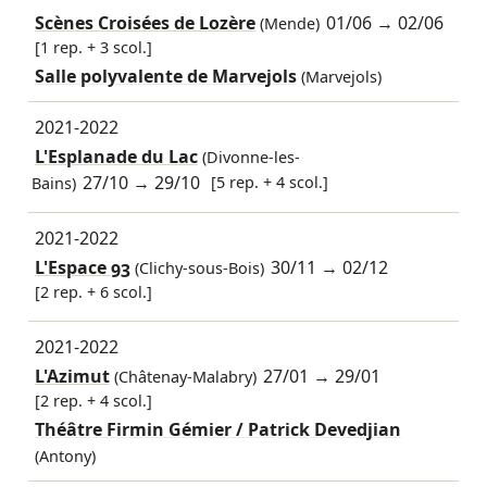
Scènes Croisées de Lozère
01/06
→
02/06
(Mende)
[1 rep. + 3 scol.]
Salle polyvalente de Marvejols
(Marvejols)
2021-2022
L'Esplanade du Lac
(Divonne-les-
27/10
→
29/10
[5 rep. + 4 scol.]
Bains)
2021-2022
L'Espace 93
30/11
→
02/12
(Clichy-sous-Bois)
[2 rep. + 6 scol.]
2021-2022
L'Azimut
27/01
→
29/01
(Châtenay-Malabry)
[2 rep. + 4 scol.]
Théâtre Firmin Gémier / Patrick Devedjian
(Antony)