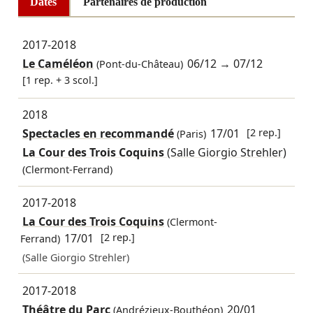
Dates
Partenaires de production
2017-2018
Le Caméléon
06/12
→
07/12
(Pont-du-Château)
[1 rep. + 3 scol.]
2018
Spectacles en recommandé
17/01
[2 rep.]
(Paris)
La Cour des Trois Coquins
(Salle Giorgio Strehler)
(Clermont-Ferrand)
2017-2018
La Cour des Trois Coquins
(Clermont-
17/01
[2 rep.]
Ferrand)
(Salle Giorgio Strehler)
2017-2018
Théâtre du Parc
20/01
(Andrézieux-Bouthéon)