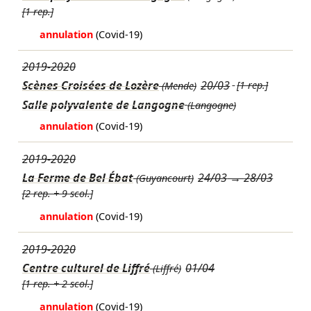
[1 rep.]
annulation
(Covid-19)
2019-2020
Scènes Croisées de Lozère
20/03
[1 rep.]
(Mende)
Salle polyvalente de Langogne
(Langogne)
annulation
(Covid-19)
2019-2020
La Ferme de Bel Ébat
24/03
→
28/03
(Guyancourt)
[2 rep. + 9 scol.]
annulation
(Covid-19)
2019-2020
Centre culturel de Liffré
01/04
(Liffré)
[1 rep. + 2 scol.]
annulation
(Covid-19)