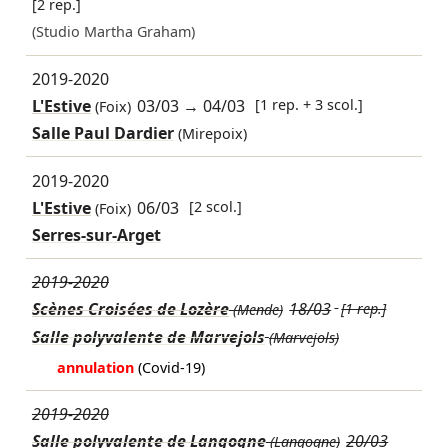
[2 rep.]
(Studio Martha Graham)
2019-2020
L'Estive
03/03
→
04/03
[1 rep. + 3 scol.]
(Foix)
Salle Paul Dardier
(Mirepoix)
2019-2020
L'Estive
06/03
[2 scol.]
(Foix)
Serres-sur-Arget
2019-2020
Scènes Croisées de Lozère
18/03
[1 rep.]
(Mende)
Salle polyvalente de Marvejols
(Marvejols)
annulation
(Covid-19)
2019-2020
Salle polyvalente de Langogne
20/03
(Langogne)