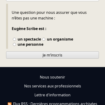
Ne pas remplir
Une question pour nous assurer que vous
n’êtes pas une machine :
Eugène Scribe est :
un spectacle
un organisme
une personne
Je m’inscris
Nous soutenir
Nos services aux professionnels
Lettre d'information
Flux RSS : Dernières programmations archivées