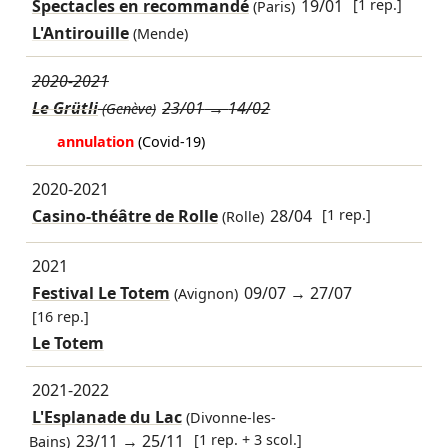
Spectacles en recommandé
19/01
[1 rep.]
(Paris)
L'Antirouille
(Mende)
2020-2021
Le Grütli
23/01
→
14/02
(Genève)
annulation
(Covid-19)
2020-2021
Casino-théâtre de Rolle
28/04
[1 rep.]
(Rolle)
2021
Festival Le Totem
09/07
→
27/07
(Avignon)
[16 rep.]
Le Totem
2021-2022
L'Esplanade du Lac
(Divonne-les-
23/11
→
25/11
[1 rep. + 3 scol.]
Bains)