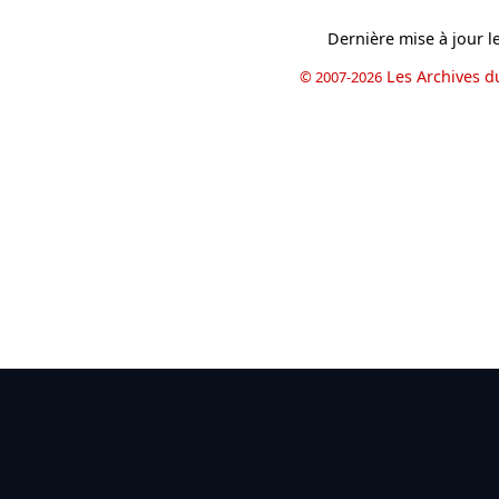
Dernière mise à jour l
Les Archives d
© 2007-2026
book
il