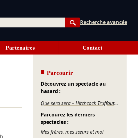
Recherche avancée
Rechercher
Partenaires
Contact
Parcourir
Découvrez un spectacle au
hasard :
Que sera sera – Hitchcock Truffaut Cavett Godard / Pour qui pour quoi
Parcourez les derniers
spectacles :
Mes frères, mes sœurs et moi
ch