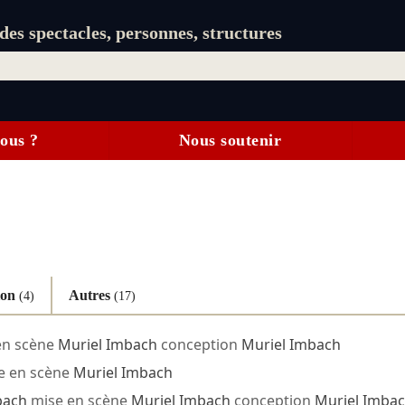
es spectacles, personnes, structures
ous ?
Nous soutenir
ion
Autres
(4)
(17)
en scène
Muriel Imbach
conception
Muriel Imbach
e en scène
Muriel Imbach
bach
mise en scène
Muriel Imbach
conception
Muriel Imba