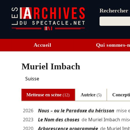
Rechercher d
Accueil
Qui sommes-n
Muriel Imbach
Suisse
Metteuse en scène
Autrice
Concept
(12)
(5)
2026
Nous – ou le Paradoxe du hérisson
mise 
2023
Le Nom des choses
de
Muriel Imbach
mis
2020
Arborescence programmée
de
Muriel Im