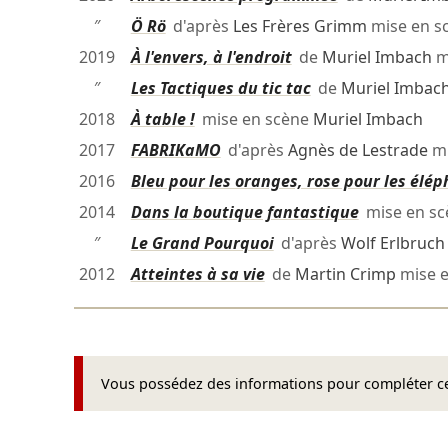
″
Ö Rö
d'après
Les Frères Grimm
mise en s
2019
À l'envers, à l'endroit
de
Muriel Imbach
m
″
Les Tactiques du tic tac
de
Muriel Imbac
2018
À table !
mise en scène
Muriel Imbach
2017
FABRIKaMO
d'après
Agnès de Lestrade
mi
2016
Bleu pour les oranges, rose pour les élé
2014
Dans la boutique fantastique
mise en s
″
Le Grand Pourquoi
d'après
Wolf Erlbruch
2012
Atteintes à sa vie
de
Martin Crimp
mise 
Vous possédez des informations pour compléter cet