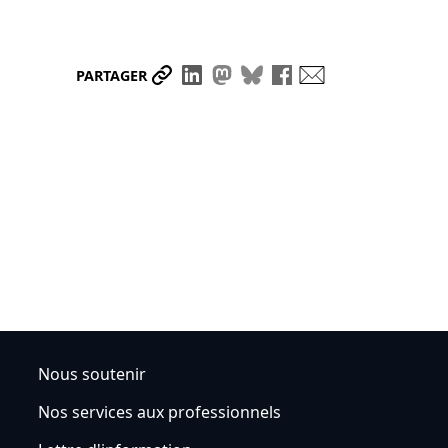
Partager le lien
Partager sur LinkedIn
Partager sur Mastodon
Partager sur Bluesky
Partager sur Face
Envoyer par ma
PARTAGER
Nous soutenir
Nos services aux professionnels