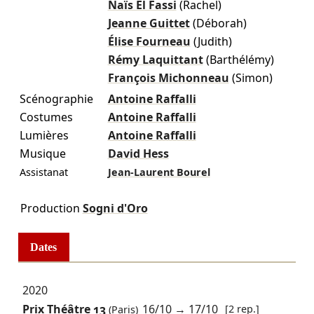
Naïs El Fassi
(Rachel)
Jeanne Guittet
(Déborah)
Élise Fourneau
(Judith)
Rémy Laquittant
(Barthélémy)
François Michonneau
(Simon)
Scénographie
Antoine Raffalli
Costumes
Antoine Raffalli
Lumières
Antoine Raffalli
Musique
David Hess
Assistanat
Jean-Laurent Bourel
Production
Sogni d'Oro
Dates
2020
Prix Théâtre 13
16/10
→
17/10
[2 rep.]
(Paris)