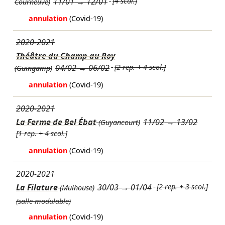
11/01
→
12/01
[4 scol.]
Courneuve)
annulation
(Covid-19)
2020-2021
Théâtre du Champ au Roy
04/02
→
06/02
[2 rep. + 4 scol.]
(Guingamp)
annulation
(Covid-19)
2020-2021
La Ferme de Bel Ébat
11/02
→
13/02
(Guyancourt)
[1 rep. + 4 scol.]
annulation
(Covid-19)
2020-2021
La Filature
30/03
→
01/04
[2 rep. + 3 scol.]
(Mulhouse)
(salle modulable)
annulation
(Covid-19)