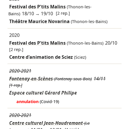
Festival des P'tits Malins
(Thonon-les-
18/10
→
19/10
[2 rep.]
Bains)
Théâtre Maurice Novarina
(Thonon-les-Bains)
2020
Festival des P'tits Malins
20/10
(Thonon-les-Bains)
[2 rep.]
Centre d'animation de Sciez
(Sciez)
2020-2021
Fontenay-en-Scènes
14/11
(Fontenay-sous-Bois)
[1 rep.]
Espace culturel Gérard Philipe
annulation
(Covid-19)
2020-2021
Centre culturel Jean-Houdremont
(La