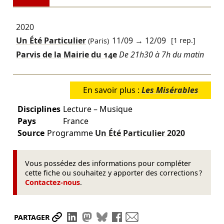
2020
Un Été Particulier
11/09
→
12/09
[1 rep.]
(Paris)
Parvis de la Mairie du 14e
De 21h30 à 7h du matin
En savoir plus :
Les Misérables
Disciplines
Lecture – Musique
Pays
France
Source
Programme
Un Été Particulier
2020
Vous possédez des informations pour compléter
cette fiche ou souhaitez y apporter des corrections ?
Contactez-nous
.
Partager le lien
Partager sur LinkedIn
Partager sur Mastodon
Partager sur Bluesky
Partager sur Facebook
Envoyer par mail
PARTAGER