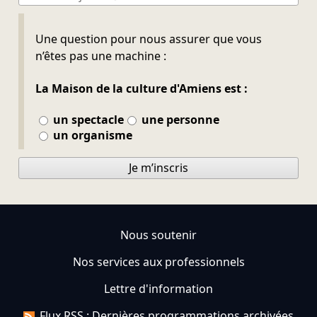
Ne pas remplir
Une question pour nous assurer que vous
n’êtes pas une machine :
La Maison de la culture d'Amiens est :
un spectacle
une personne
un organisme
Je m’inscris
Nous soutenir
Nos services aux professionnels
Lettre d'information
Flux RSS : Dernières programmations archivées