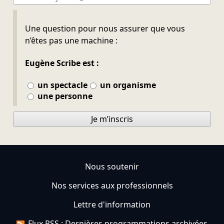
Ne pas remplir
Une question pour nous assurer que vous
n’êtes pas une machine :
Eugène Scribe est :
un spectacle
un organisme
une personne
Je m’inscris
Nous soutenir
Nos services aux professionnels
Lettre d'information
Flux RSS : Dernières programmations archivées