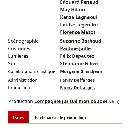
Édouard Penaud
May Hilaire
Kenza Lagnaoui
Louise Legendre
Florence Mazot
Scénographie
Suzanne Barbaud
Costumes
Pauline Juille
Lumières
Félix Depautex
Son
Stéphanie Gibert
Collaboration artistique
Morgane Grandjean
Administration
Fanny Deffarges
Production
Fanny Deffarges
Production
Compagnie J'ai tué mon bouc
(Fléchin)
Dates
Partenaires de production