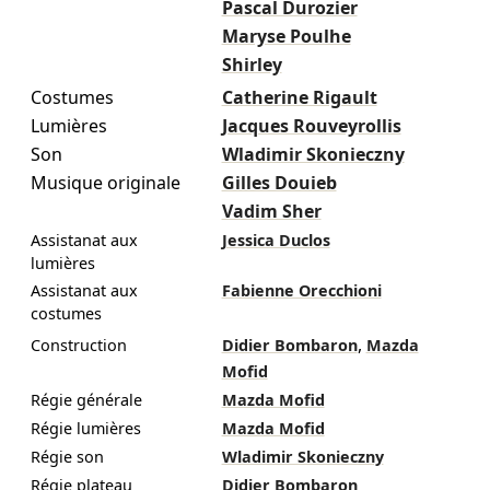
Pascal Durozier
Maryse Poulhe
Shirley
Costumes
Catherine Rigault
Lumières
Jacques Rouveyrollis
Son
Wladimir Skonieczny
Musique originale
Gilles Douieb
Vadim Sher
Assistanat aux
Jessica Duclos
lumières
Assistanat aux
Fabienne Orecchioni
costumes
,
Construction
Didier Bombaron
Mazda
Mofid
Régie générale
Mazda Mofid
Régie lumières
Mazda Mofid
Régie son
Wladimir Skonieczny
Régie plateau
Didier Bombaron