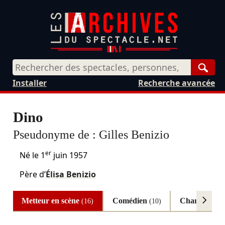
Rech
Installer
Recherche avancée
Dino
Pseudonyme de :
Gilles Benizio
er
Né le
1
juin 1957
Père d’
Élisa Benizio
Metteur en scène
Comédien
Chanteur
(16)
(10)
(4)