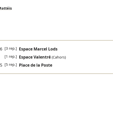
attéis
[3 rep.]
06
Espace Marcel Lods
[1 rep.]
Espace Valentré
(Cahors)
[5 rep.]
05
Place de la Poste