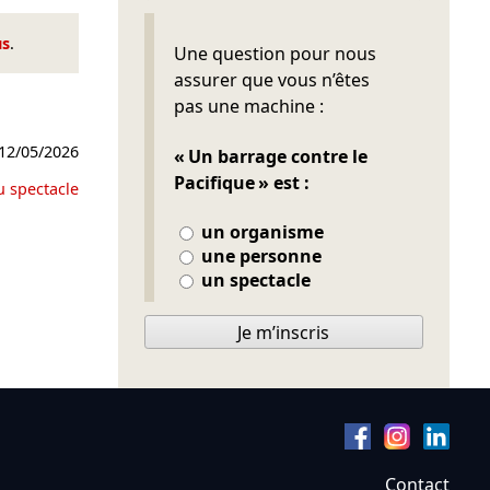
us
.
Ne pas remplir
Une question pour nous
assurer que vous n’êtes
pas une machine :
12/05/2026
« Un barrage contre le
Pacifique » est :
u spectacle
un organisme
une personne
un spectacle
Je m’inscris
Contact