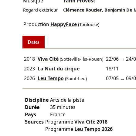
Musique
Yann Provost
,
Regard extérieur
Clémence Rouzier
Benjamin De M
Production
HappyFace
(Toulouse)
Dates
2018
Viva Cité
22/06
→
24/
(Sotteville-lès-Rouen)
2023
La Nuit du cirque
18/11
2026
Leu Tempo
07/05
→
09/
(Saint-Leu)
Discipline
Arts de la piste
Durée
35 minutes
Pays
France
Sources
Programme
Viva Cité
2018
Programme
Leu Tempo
2026