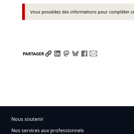
Vous possédez des informations pour compléter cet
Partager le lien
Partager sur LinkedIn
Partager sur Mastodon
Partager sur Bluesky
Partager sur Face
Envoyer par ma
PARTAGER
Nous soutenir
Nos services aux professionnels