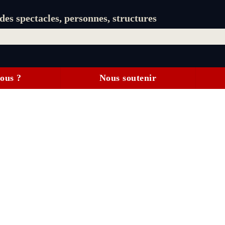
es spectacles, personnes, structures
ous ?
Nous soutenir