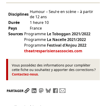
Humour – Seul·e en scène – à partir
Disciplines
de 12 ans
Durée
1 heure 10
Pays
France
Sources
Programme
Le Toboggan
2021/2022
Programme
La Nacelle
2021/2022
Programme
Festival d'Anjou
2022
theatresparisiensassocies.com
Vous possédez des informations pour compléter
cette fiche ou souhaitez y apporter des corrections ?
Contactez-nous
.
Partager le lien
Partager sur LinkedIn
Partager sur Mastodon
Partager sur Bluesky
Partager sur Facebook
Envoyer par mail
PARTAGER