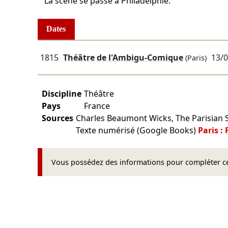
La scène se passe à Philadelphie.
Dates
1815
Théâtre de l'Ambigu-Comique
13/
(Paris)
Discipline
Théâtre
Pays
France
Sources
Charles Beaumont Wicks, The Parisian St
Texte numérisé (Google Books)
Paris :
Vous possédez des informations pour compléter cet