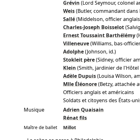
Grévin
(Lord Seymour, colonel an
Weis
(Butler, commandant dans l
Sallé
(Middelson, officier anglais
Charles-Joseph Boisselot
(Salvig
Ernest Toussaint Barthélémy
(
Villeneuve
(Williams, bas-officie
Adolphe
(Johnson, id.)
Stokleit père
(Sidney, officier a
Klein
(Smith, jardinier de l'Hôt
Adèle Dupuis
(Louisa Wilson, amé
Mlle Éléonore
(Betzy, attachée a
Officiers anglais et américains
Soldats et citoyens des États-uni
Musique
Adrien Quaisain
Rénat fils
Maître de ballet
Millot