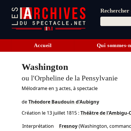
Rechercher d
Accueil
Qui sommes-n
Washington
ou l'Orpheline de la Pensylvanie
Mélodrame en 3 actes, à spectacle
de
Théodore Baudouin d'Aubigny
Création le
13 juillet 1815
:
Théâtre de l'Ambigu
Interprétation
Fresnoy
(Washington, commanda