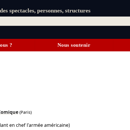
es spectacles, personnes, structures
ous ?
Nous soutenir
-Comique
(Paris)
nt en chef l'armée américaine)