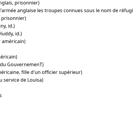
glais, prisonnier)
'armée anglaise les troupes connues sous le nom de réfugi
 prisonnier)
ny, id.)
Huddy, id.)
r américain)
méricain)
el du GouvernemenT)
ricaine, fille d'un officier supérieur)
u service de Louisa)
s