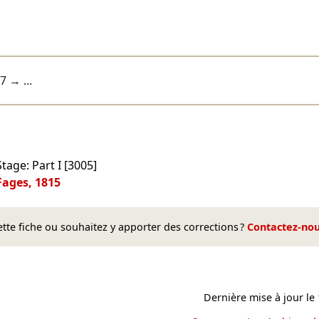
07
→ ...
age: Part I [3005]
 Fages, 1815
te fiche ou souhaitez y apporter des corrections ?
Contactez-no
Dernière mise à jour le