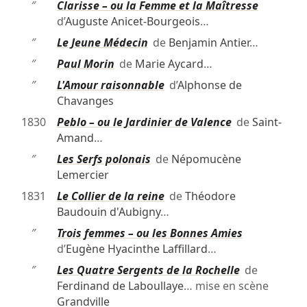
″
Clarisse – ou la Femme et la Maîtresse
d’
Auguste Anicet-Bourgeois
…
″
Le Jeune Médecin
de
Benjamin Antier
…
″
Paul Morin
de
Marie Aycard
…
″
L'Amour raisonnable
d’
Alphonse de
Chavanges
1830
Peblo – ou le Jardinier de Valence
de
Saint-
Amand
…
″
Les Serfs polonais
de
Népomucène
Lemercier
1831
Le Collier de la reine
de
Théodore
Baudouin d'Aubigny
…
″
Trois femmes – ou les Bonnes Amies
d’
Eugène Hyacinthe Laffillard
…
″
Les Quatre Sergents de la Rochelle
de
Ferdinand de Laboullaye
… mise en scène
Grandville