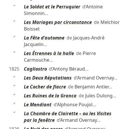
″
Le Soldat et le Perruquier
d’
Antoine
Simonnin
…
″
Les Mariages par circonstance
de
Melchior
Boisset
″
La Fête d'automne
de
Jacques-André
Jacquelin
…
″
Les Étrennes à la halle
de
Pierre
Carmouche
…
1825
Cagliostro
d’
Antony Béraud
…
″
Les Deux Réputations
d’
Armand Overnay
…
″
Le Cocher de fiacre
de
Benjamin Antier
…
″
Les Ruines de la Granca
de
Jules Dulong
…
″
Le Mendiant
d’
Alphonse Poujol
…
″
La Chambre de Clairette – ou les Visites
par la fenêtre
d’
Armand Overnay
…
1826
La Nuit des noces
d’
Armand Overnay
…