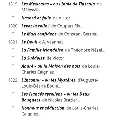
1819
Les Mexicains – ou l'Idole de Tlascala
de
Mélesville
″
Hasard et folie
de
Victor
1820
Levez la toile !
de
Coupart fils
…
″
Le Mari confident
de
Constant Berrier
…
1821
Le Deuil
d’
A. Vsannaz
″
La Famille irlandaise
de
Théodore Nézel
…
″
La Suédoise
de
Victor
″
André – ou la Maison des bois
de
Louis-
Charles Caigniez
1822
L'Inconnu – ou les Mystères
d’
Auguste-
Louis-Désiré Boulé
…
″
Les Fiancés tyroliens – ou les Deux
Bouquets
de
Nicolas Brazier
…
″
Honneur et séduction
de
Louis-Charles
Caigniez
…