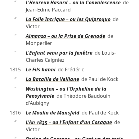
″
L'Heureux Hasard – ou la Convalescence
de
Jean-Edme Paccard
″
La Folle Intrigue – ou les Quiproquo
de
Victor
″
Almanza – ou la Prise de Grenade
de
Monperlier
″
L'Enfant venu par la fenêtre
de
Louis-
Charles Caigniez
1815
Le Fils banni
de
Frédéric
″
La Bataille de Veillane
de
Paul de Kock
″
Washington – ou l'Orpheline de la
Pensylvanie
de
Théodore Baudouin
d'Aubigny
1816
Le Moulin de Mansfeld
de
Paul de Kock
″
L'An 1835 – ou l'Enfant d'un Cosaque
de
Victor
″
Brelan de Gascons – ou C'est un des trois