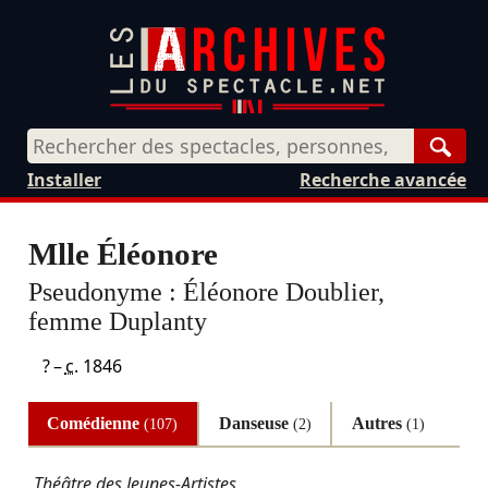
Rech
Installer
Recherche avancée
Mlle Éléonore
Pseudonyme :
Éléonore Doublier,
femme Duplanty
? –
c.
1846
Comédienne
Danseuse
Autres
(107)
(2)
(1)
Théâtre des Jeunes-Artistes