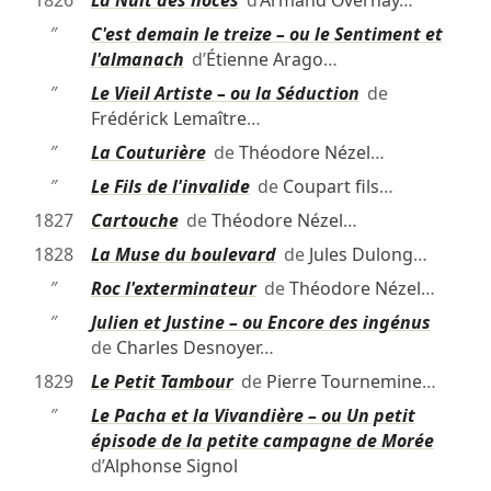
″
C'est demain le treize – ou le Sentiment et
l'almanach
d’
Étienne Arago
…
″
Le Vieil Artiste – ou la Séduction
de
Frédérick Lemaître
…
″
La Couturière
de
Théodore Nézel
…
″
Le Fils de l'invalide
de
Coupart fils
…
1827
Cartouche
de
Théodore Nézel
…
1828
La Muse du boulevard
de
Jules Dulong
…
″
Roc l'exterminateur
de
Théodore Nézel
…
″
Julien et Justine – ou Encore des ingénus
de
Charles Desnoyer
…
1829
Le Petit Tambour
de
Pierre Tournemine
…
″
Le Pacha et la Vivandière – ou Un petit
épisode de la petite campagne de Morée
d’
Alphonse Signol