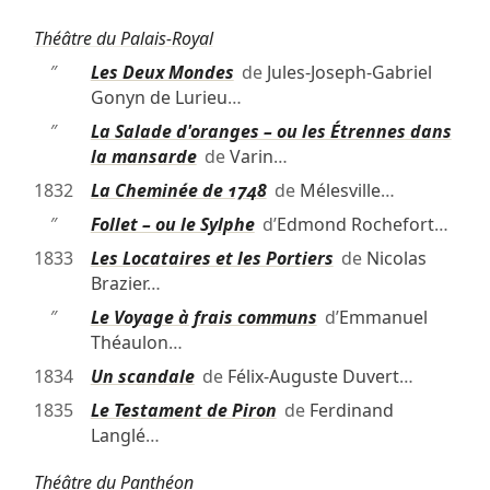
Théâtre du Palais-Royal
″
Les Deux Mondes
de
Jules-Joseph-Gabriel
Gonyn de Lurieu
…
″
La Salade d'oranges – ou les Étrennes dans
la mansarde
de
Varin
…
1832
La Cheminée de 1748
de
Mélesville
…
″
Follet – ou le Sylphe
d’
Edmond Rochefort
…
1833
Les Locataires et les Portiers
de
Nicolas
Brazier
…
″
Le Voyage à frais communs
d’
Emmanuel
Théaulon
…
1834
Un scandale
de
Félix-Auguste Duvert
…
1835
Le Testament de Piron
de
Ferdinand
Langlé
…
Théâtre du Panthéon