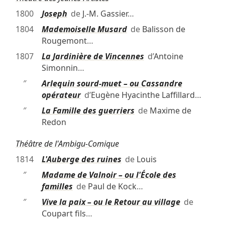
1800
Joseph
de
J.-M. Gassier
…
1804
Mademoiselle Musard
de
Balisson de
Rougemont
…
1807
La Jardinière de Vincennes
d’
Antoine
Simonnin
…
″
Arlequin sourd-muet – ou Cassandre
opérateur
d’
Eugène Hyacinthe Laffillard
…
″
La Famille des guerriers
de
Maxime de
Redon
Théâtre de l'Ambigu-Comique
1814
L'Auberge des ruines
de
Louis
″
Madame de Valnoir – ou l'École des
familles
de
Paul de Kock
…
″
Vive la paix – ou le Retour au village
de
Coupart fils
…