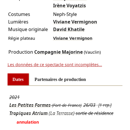
Irène Voyatzis
Costumes
Neph-Style
Lumières
Viviane Vermignon
Musique originale
David Khatile
Régie plateau
Viviane Vermignon
Production
Compagnie Majorine
(Vauclin)
Les données de ce spectacle sont incomplètes...
Dates
Partenaires de production
2021
Les Petites Formes
26/03
[1 rep.]
(Fort-de-France)
Tropiques Atrium
(La Terrasse)
sortie de résidence
annulation